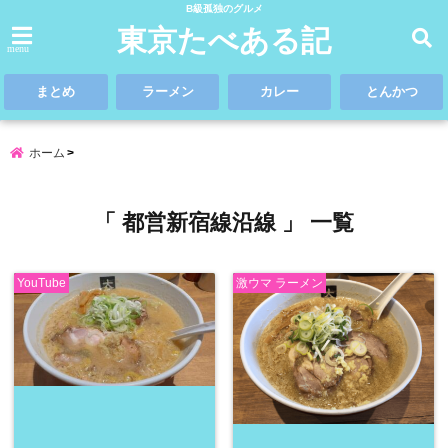
B級孤独のグルメ
東京たべある記
menu
まとめ
ラーメン
カレー
とんかつ
ホーム
「 都営新宿線沿線 」 一覧
YouTube
激ウマ ラーメン