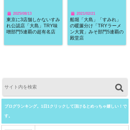
2025/08/13
2021/02/21
東京に3店舗しかないすみ
船堀「大島」「すみれ」
れ公認店「大島」TRY味
の暖簾分け「TRYラーメ
噌部門5連覇の超有名店
ン大賞」みそ部門5連覇の
殿堂店
ブログランキング。1日1クリックして頂けるとめっちゃ嬉しい！で
す。