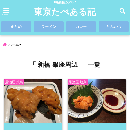
B級孤独のグルメ
東京たべある記
menu
まとめ
ラーメン
カレー
とんかつ
ホーム
「 新橋 銀座周辺 」 一覧
居酒屋 焼鳥
居酒屋 焼鳥