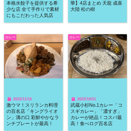
本格水餃子を提供する希
華】4店まとめ 天龍 成喜
少な店 全て手作りで素材
大陸 松の樹
にもこだわった人気店
カレー
カレー
2022/11/16
2022/10/21
激ウマ！スリランカ料理
武蔵小杉No.1カレー「コ
の百名店「キングライオ
スギカレー」「濃すぎ」
ン」溝の口 彩鮮やかなラ
カレーが絶品！コスパ最
ンチプレートが最高！
高！食べログ百名店