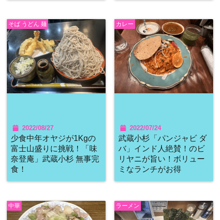
そば うどん 麺
カレー
2022/08/27
2022/07/24
少食中年オヤジが1Kgの
武蔵小杉「パンジャビ ダ
富士山盛りに挑戦！「味
バ」インド人絶賛！のビ
奈登庵」武蔵小杉 無事完
リヤニが旨い！ボリュー
食！
ミなランチがお得
中華
ラーメン