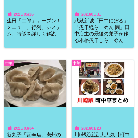
2023/05/26
2023/03/31
生田「二郎」オープン！
武蔵新城「田中にぼる」
メニュー、行列、システ
「煮干鰮らーめん 圓」田
ム、特徴を詳しく解説
中店主の最後の弟子が作
る本格煮干しらーめん
中華
中華
2023/03/04
2023/01/23
新丸子「瓦奉店」満州の
川崎駅近辺 大人気【町中