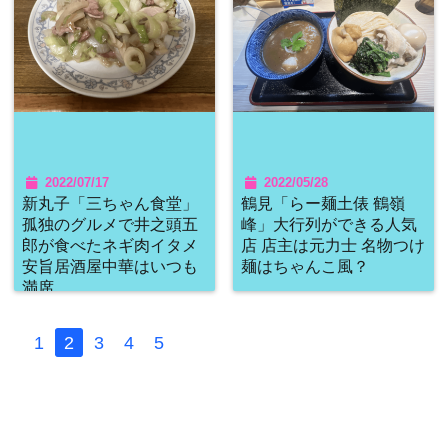
2022/07/17
2022/05/28
新丸子「三ちゃん食堂」
鶴見「らー麺土俵 鶴嶺
孤独のグルメで井之頭五
峰」大行列ができる人気
郎が食べたネギ肉イタメ
店 店主は元力士 名物つけ
安旨居酒屋中華はいつも
麺はちゃんこ風？
満席
1
2
3
4
5