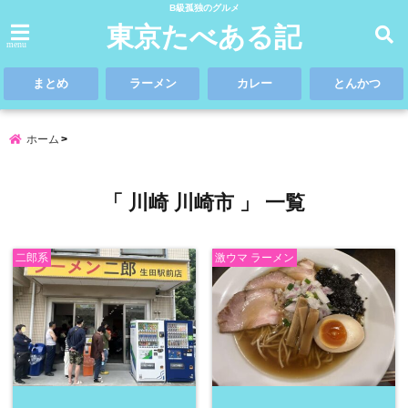
B級孤独のグルメ
東京たべある記
menu
まとめ
ラーメン
カレー
とんかつ
ホーム
「 川崎 川崎市 」 一覧
二郎系
激ウマ ラーメン