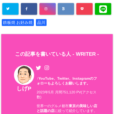
鉄板焼 お好み焼
品川
この記事を書いている人 -
WRITER
-
↑
YouTube、Twitter、Instagramのフ
ォローもよろしくお願いします。
しげP
2023年5月 月間751,120 PV(アクセス
数)
世界一のグルメ都市
東京の美味しい店
と話題の店
に絞って紹介しています。