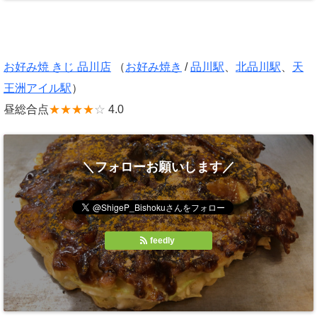
お好み焼 きじ 品川店
（
お好み焼き
/
品川駅
、
北品川駅
、
天
王洲アイル駅
）
昼総合点
★★★★
☆
4.0
＼フォローお願いします／
feedly