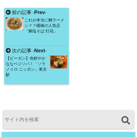
前の記事 -
Prev
-
これが本当に鯛ラーメ
ン？？曙橋の人気店
「鯛塩そば 灯花」
次の記事 -
Next
-
【ビーガン】色鮮やか
ななベジソバ！「ソラ
ノイロ ニッポン」東京
駅