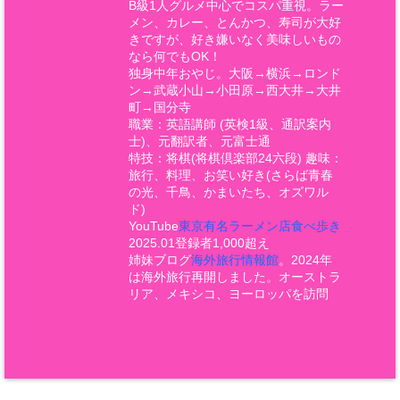
B級1人グルメ中心でコスパ重視。ラー
メン、カレー、とんかつ、寿司が大好
きですが、好き嫌いなく美味しいもの
なら何でもOK！
独身中年おやじ。大阪→横浜→ロンド
ン→武蔵小山→小田原→西大井→大井
町→国分寺
職業：英語講師 (英検1級、通訳案内
士)、元翻訳者、元富士通
特技：将棋(将棋倶楽部24六段) 趣味：
旅行、料理、お笑い好き(さらば青春
の光、千鳥、かまいたち、オズワル
ド)
YouTube
東京有名ラーメン店食べ歩き
2025.01登録者1,000超え
姉妹ブログ
海外旅行情報館
。2024年
は海外旅行再開しました。オーストラ
リア、メキシコ、ヨーロッパを訪問