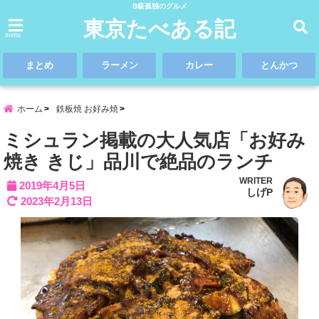
B級孤独のグルメ
東京たべある記
menu
まとめ
ラーメン
カレー
とんかつ
ホーム
鉄板焼 お好み焼
ミシュラン掲載の大人気店「お好み
焼き きじ」品川で絶品のランチ
WRITER
2019年4月5日
しげP
2023年2月13日