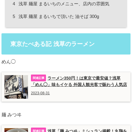
4
浅草 麺屋 まるいちのメニュー、店内の雰囲気
5
浅草 麺屋 まるいちで頂いた 油そば 300g
東京たべある記 浅草のラーメン
めん◯
ラーメン350円！は東京で最安値？浅草
「めん◯」味もイケる 外国人観光客で賑わう人気店
2023-08-31
麺 みつヰ
浅草「麺 みつヰ」ミシュラン掲載！丸鶏を