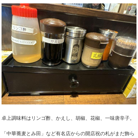
卓上調味料はリンゴ酢、かえし、胡椒、花椒、一味唐辛子。
「中華蕎麦とみ田」など有名店からの開店祝の札がまだ飾ら