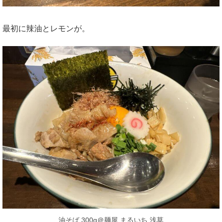
最初に辣油とレモンが。
油そば 300g＠麺屋 まるいち 浅草