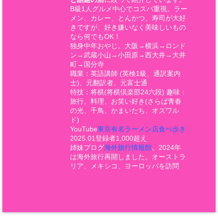
B級1人グルメ中心でコスパ重視。ラー
メン、カレー、とんかつ、寿司が大好
きですが、好き嫌いなく美味しいもの
なら何でもOK！
独身中年おやじ。大阪→横浜→ロンド
ン→武蔵小山→小田原→西大井→大井
町→国分寺
職業：英語講師 (英検1級、通訳案内
士)、元翻訳者、元富士通
特技：将棋(将棋倶楽部24六段) 趣味：
旅行、料理、お笑い好き(さらば青春
の光、千鳥、かまいたち、オズワル
ド)
YouTube
東京有名ラーメン店食べ歩き
2025.01登録者1,000超え
姉妹ブログ
海外旅行情報館
。2024年
は海外旅行再開しました。オーストラ
リア、メキシコ、ヨーロッパを訪問