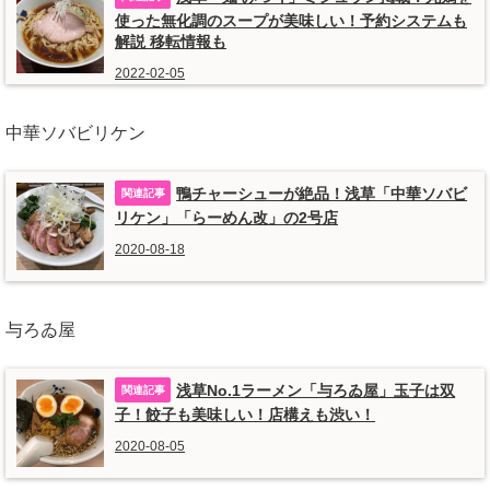
使った無化調のスープが美味しい！予約システムも
解説 移転情報も
2022-02-05
中華ソバビリケン
鴨チャーシューが絶品！浅草「中華ソバビ
リケン」「らーめん改」の2号店
2020-08-18
与ろゐ屋
浅草No.1ラーメン「与ろゐ屋」玉子は双
子！餃子も美味しい！店構えも渋い！
2020-08-05