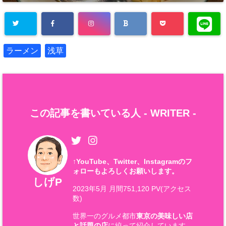
ラーメン
浅草
この記事を書いている人 -
WRITER
-
↑
YouTube、Twitter、Instagramのフ
ォローもよろしくお願いします。
しげP
2023年5月 月間751,120 PV(アクセス
数)
世界一のグルメ都市
東京の美味しい店
と話題の店
に絞って紹介しています。