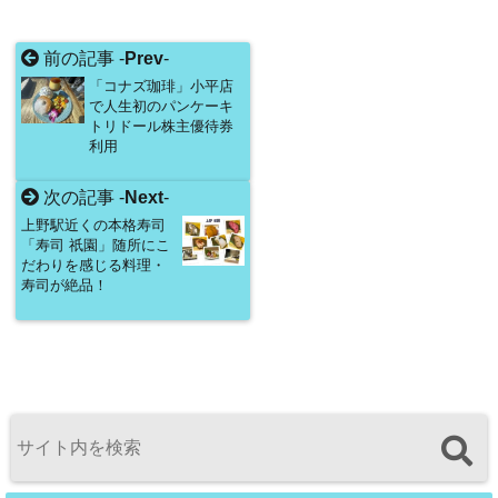
前の記事 -
Prev
-
「コナズ珈琲」小平店
で人生初のパンケーキ
トリドール株主優待券
利用
次の記事 -
Next
-
上野駅近くの本格寿司
「寿司 祇園」随所にこ
だわりを感じる料理・
寿司が絶品！