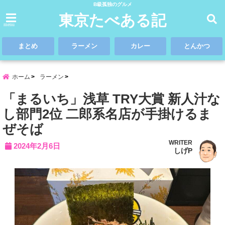
B級孤独のグルメ
東京たべある記
menu
まとめ
ラーメン
カレー
とんかつ
ホーム
ラーメン
「まるいち」浅草 TRY大賞 新人汁な
し部門2位 二郎系名店が手掛けるま
ぜそば
WRITER
2024年2月6日
しげP