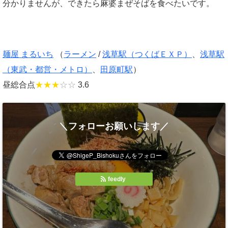
分かりませんが、できたら麻婆まぜそばを食べたいです。
麺屋 まるいち
（
ラーメン
/
浅草駅（つくばＥＸＰ）
、
浅草駅
（東武・都営・メトロ）
、
田原町駅
）
昼総合点
★★★
☆☆
3.6
＼フォローお願いします／
feedly