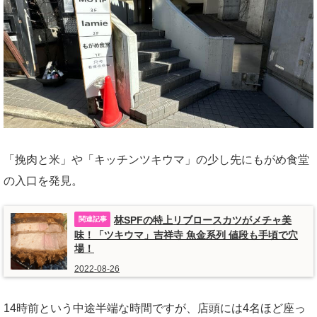
「挽肉と米」や「キッチンツキウマ」の少し先にもがめ食堂
の入口を発見。
林SPFの特上リブロースカツがメチャ美
味！「ツキウマ」吉祥寺 魚金系列 値段も手頃で穴
場！
2022-08-26
14時前という中途半端な時間ですが、店頭には4名ほど座っ