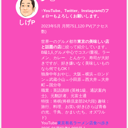
↑
YouTube、Twitter、Instagramのフ
ォローもよろしくお願いします。
しげP
2023年5月 月間751,120 PV(アクセス
数)
世界一のグルメ都市
東京の美味しい店
と話題の店
に絞って紹介しています。
B級1人グルメ中心でコスパ重視。ラー
メン、カレー、とんかつ、寿司が大好
きですが、好き嫌いなく美味しいもの
なら何でもOK！
独身中年おやじ。大阪→横浜→ロンド
ン→武蔵小山→小田原→西大井→大井
町→国分寺
職業：英語講師 (英検1級、通訳案内
士)、元翻訳者、元富士通
特技：将棋(将棋倶楽部24六段) 趣味：
旅行、料理、お笑い好き(さらば青春
の光、千鳥、かまいたち、オズワル
ド)
YouTube
東京有名ラーメン店食べ歩き