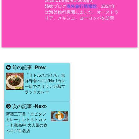
2025.01登録者1,000超え
姉妹ブログ
海外旅行情報館
。2024年
は海外旅行再開しました。オーストラ
リア、メキシコ、ヨーロッパを訪問
前の記事 -
Prev
-
「リトルスパイス」吉
祥寺食べログNo.1カレ
ー店でスリランカ風ブ
ラックカレー
次の記事 -
Next
-
新宿三丁目「エピタフ
カレー」レトルトカレ
ーも発売中 大人気の食
べログ百名店