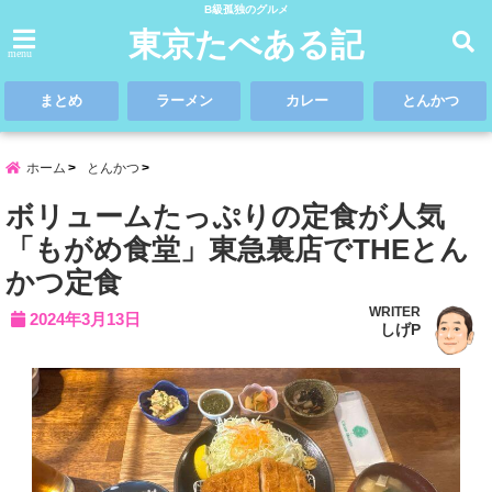
B級孤独のグルメ
東京たべある記
menu
まとめ
ラーメン
カレー
とんかつ
ホーム
とんかつ
ボリュームたっぷりの定食が人気
「もがめ食堂」東急裏店でTHEとん
かつ定食
WRITER
2024年3月13日
しげP