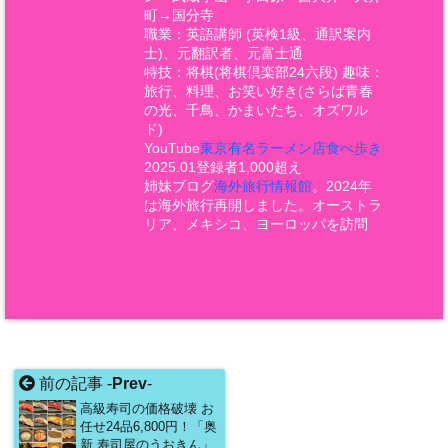
町→国分寺
職業：英語講師 (英検1級、通訳案内
士)、元翻訳者、元富士通
特技：将棋(将棋倶楽部24六段) 趣味：
旅行、料理、お笑い好き(さらば青春
の光、千鳥、かまいたち、オズワル
ド)
YouTube
東京有名ラーメン店食べ歩き
2025.01登録者1,000超え
姉妹ブログ
海外旅行情報館
。2024年
は海外旅行再開しました。オーストラ
リア、メキシコ、ヨーロッパを訪問
前の記事 -
Prev
-
高級寿司の価格破壊 お
任せ24品6,800円！「奥
新 寿司屋のうおきん」