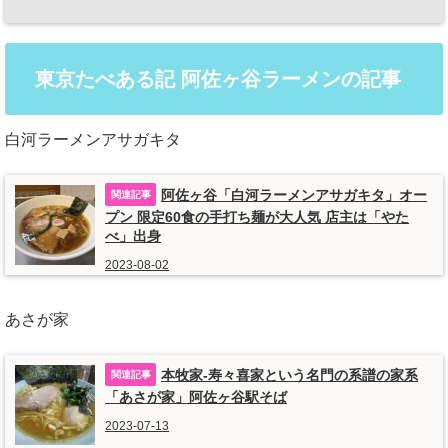
東京たべある記 阿佐ヶ谷ラーメンの記事
白河ラーメンアサガキタ
阿佐ヶ谷「白河ラーメンアサガキタ」オー
プン 限定60食の手打ち麺が大人気 店主は「やた
べ」出身
2023-08-02
あさが家
本牧家-寿々喜家という名門の系譜の家系
「あさが家」阿佐ヶ谷駅そば
2023-07-13