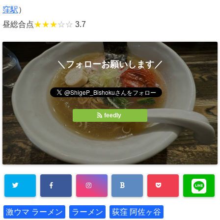
窪駅
）
昼総合点
★★★
☆☆
3.7
＼フォローお願いします／
feedly
激ウマ ラーメン
ラーメン
荻窪 阿佐ヶ谷