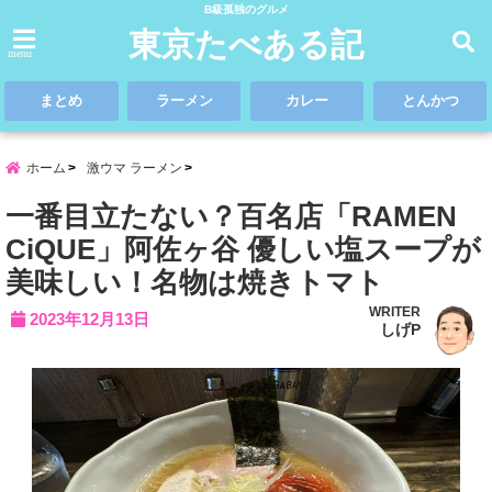
B級孤独のグルメ
東京たべある記
menu
まとめ
ラーメン
カレー
とんかつ
ホーム
激ウマ ラーメン
一番目立たない？百名店「RAMEN
CiQUE」阿佐ヶ谷 優しい塩スープが
美味しい！名物は焼きトマト
WRITER
2023年12月13日
しげP