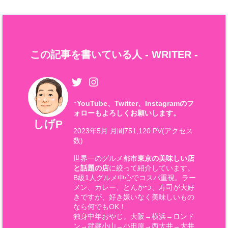
この記事を書いている人 -
WRITER
-
↑
YouTube、Twitter、Instagramのフ
ォローもよろしくお願いします。
しげP
2023年5月 月間751,120 PV(アクセス
数)
世界一のグルメ都市
東京の美味しい店
と話題の店
に絞って紹介しています。
B級1人グルメ中心でコスパ重視。ラー
メン、カレー、とんかつ、寿司が大好
きですが、好き嫌いなく美味しいもの
なら何でもOK！
独身中年おやじ。大阪→横浜→ロンド
ン→武蔵小山→小田原→西大井→大井