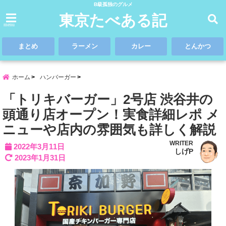
B級孤独のグルメ
東京たべある記
menu
まとめ
ラーメン
カレー
とんかつ
ホーム
ハンバーガー
「トリキバーガー」2号店 渋谷井の
頭通り店オープン！実食詳細レポ メ
ニューや店内の雰囲気も詳しく解説
WRITER
2022年3月11日
しげP
2023年1月31日