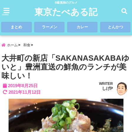
B級孤独のグルメ
東京たべある記
menu
まとめ
ラーメン
カレー
とんかつ
ホーム
和食
大井町の新店「SAKANASAKABAゆ
いと」豊洲直送の鮮魚のランチが美
味しい！
WRITER
2019年8月25日
しげP
2021年11月12日