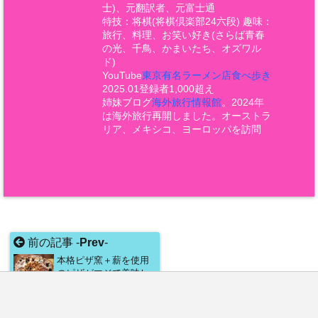
士)、元翻訳者、元富士通
特技：将棋(将棋倶楽部24六段) 趣味：
旅行、料理、お笑い好き(さらば青春
の光、千鳥、かまいたち、オズワル
ド)
YouTube
東京有名ラーメン店食べ歩き
2025.01登録者1,000超え
姉妹ブログ
海外旅行情報館
。2024年
は海外旅行再開しました。オーストラ
リア、メキシコ、ヨーロッパを訪問
前の記事 -
Prev
-
本格ピザ窯＋薪を使用
のピザがマジで美味し
い！ 鮫洲「バッカムニ
カ」