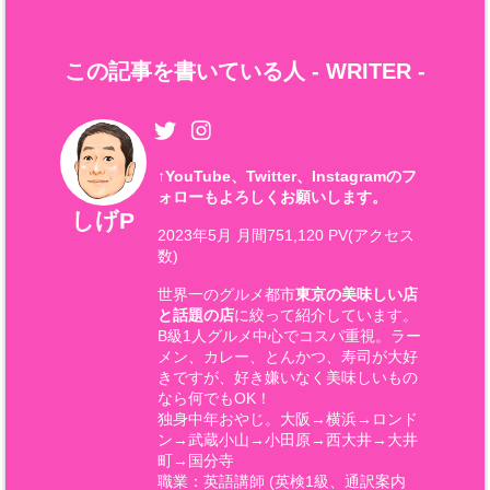
この記事を書いている人 -
WRITER
-
↑
YouTube、Twitter、Instagramのフ
ォローもよろしくお願いします。
しげP
2023年5月 月間751,120 PV(アクセス
数)
世界一のグルメ都市
東京の美味しい店
と話題の店
に絞って紹介しています。
B級1人グルメ中心でコスパ重視。ラー
メン、カレー、とんかつ、寿司が大好
きですが、好き嫌いなく美味しいもの
なら何でもOK！
独身中年おやじ。大阪→横浜→ロンド
ン→武蔵小山→小田原→西大井→大井
町→国分寺
職業：英語講師 (英検1級、通訳案内