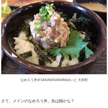
なめろう丼＠SAKANASAKABAゆいと 大井町
さて、メインのなめろう丼。魚は鰯かな？