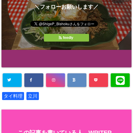
＼フォローお願いします／
feedly
タイ料理
立川
この記事を書いている人 -
WRITER
-