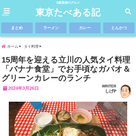
B級孤独のグルメ
東京たべある記
menu
まとめ
ラーメン
カレー
とんかつ
ホーム
タイ料理
15周年を迎える立川の人気タイ料理
「バナナ食堂」でお手頃なガパオ＆
グリーンカレーのランチ
WRITER
2024年3月26日
しげP