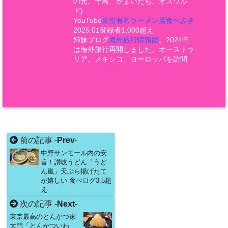
の光、千鳥、かまいたち、オズワル
ド)
YouTube
東京有名ラーメン店食べ歩き
2025.01登録者1,000超え
姉妹ブログ
海外旅行情報館
。2024年
は海外旅行再開しました。オーストラ
リア、メキシコ、ヨーロッパを訪問
前の記事 -
Prev
-
中野サンモール内の安
旨！讃岐うどん「うど
ん嵐」天ぷら揚げたて
が嬉しい 食べログ3.5超
え
次の記事 -
Next
-
東京最高のとんかつ家
大門「とんかついわ