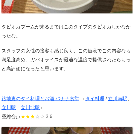
タピオカブームが来るまではこのタイプのタピオカしかなか
ったな。
スタッフの女性の接客も感じ良く、この値段でこの内容なら
満足度高め。ガパオライスが最適な温度で提供されたらもっ
と高評価になったと思います。
路地裏のタイ料理とお酒 バナナ食堂
（
タイ料理
/
立川南駅
、
立川駅
、
立川北駅
）
昼総合点
★★★
☆☆
3.6