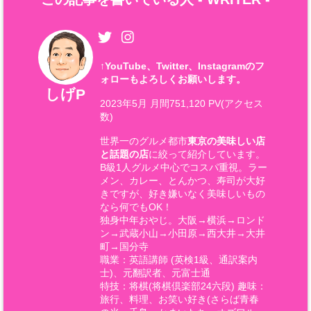
↑
YouTube、Twitter、Instagramのフ
ォローもよろしくお願いします。
しげP
2023年5月 月間751,120 PV(アクセス
数)
世界一のグルメ都市
東京の美味しい店
と話題の店
に絞って紹介しています。
B級1人グルメ中心でコスパ重視。ラー
メン、カレー、とんかつ、寿司が大好
きですが、好き嫌いなく美味しいもの
なら何でもOK！
独身中年おやじ。大阪→横浜→ロンド
ン→武蔵小山→小田原→西大井→大井
町→国分寺
職業：英語講師 (英検1級、通訳案内
士)、元翻訳者、元富士通
特技：将棋(将棋倶楽部24六段) 趣味：
旅行、料理、お笑い好き(さらば青春