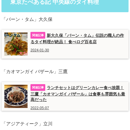
東京たべある記 中央線のタイ料理
「バーン・タム」大久保
新大久保「バーン・タム」伝説の職人の作
るタイ料理が絶品！ 食べログ百名店
2024-01-30
「カオマンガイ バザール」三鷹
ランチセットはグリーンカレー食べ放題！
三鷹「カオマンガイ バザール」は食事も雰囲気も最
高だった
2022-05-07
「アジアティーク」立川