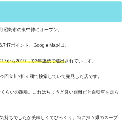
9月昭島市の東中神にオープン。
.747ポイント、Google Map4.1。
017から2019まで3年連続で選出
されています。
今回立川×担々麺で検索していて発見した店です。
0分くらいの距離。これはちょうど良い距離だと自転車を走ら
気持ちでしたが美味しくてびっくり。特に担々麺のスープ