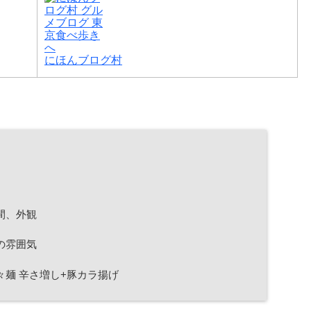
にほんブログ村
間、外観
の雰囲気
麺 辛さ増し+豚カラ揚げ