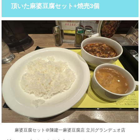
頂いた麻婆豆腐セット+焼売3個
麻婆豆腐セット＠陳建一麻婆豆腐店 立川グランデュオ店