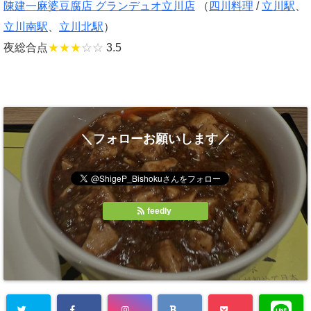
陳建一麻婆豆腐店 グランデュオ立川店
（
四川料理
/
立川駅
、
立川南駅
、
立川北駅
）
夜総合点
★★★
☆☆
3.5
＼フォローお願いします／
feedly