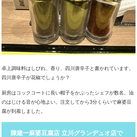
卓上調味料はしびれ、香り、四川唐辛子と書かれています。
四川唐辛子が花椒でしょうか？
厨房はコックコートに長い帽子をかぶったシェフが数名。油
のはじける音が心地よい。注文してから3分くらいで麻婆豆
腐が到着しました。
陳建一麻婆豆腐店 立川グランデュオ店で