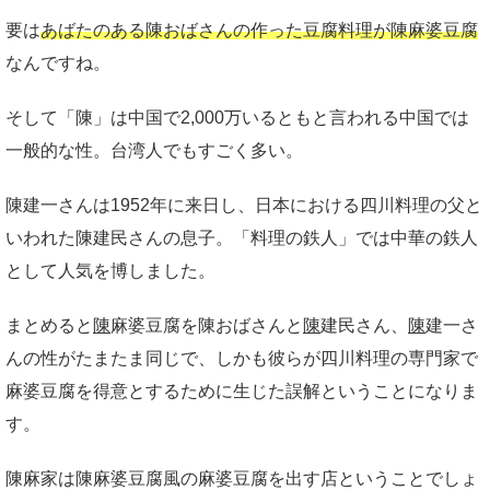
要は
あばたのある陳おばさんの作った豆腐料理が陳麻婆豆腐
なんですね。
そして「陳」は中国で2,000万いるともと言われる中国では
一般的な性。台湾人でもすごく多い。
陳建一さんは1952年に来日し、日本における四川料理の父と
いわれた陳建民さんの息子。「料理の鉄人」では中華の鉄人
として人気を博しました。
まとめると
陳
麻婆豆腐を陳おばさんと
陳
建民さん、
陳
建一さ
んの性がたまたま同じで、しかも彼らが四川料理の専門家で
麻婆豆腐を得意とするために生じた誤解ということになりま
す。
陳麻家は陳麻婆豆腐風の麻婆豆腐を出す店ということでしょ