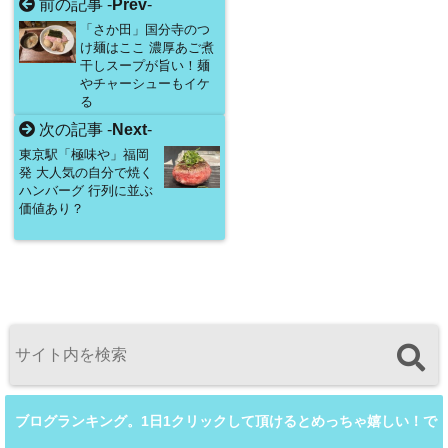
前の記事 -
Prev
-
「さか田」国分寺のつ
け麺はここ 濃厚あご煮
干しスープが旨い！麺
やチャーシューもイケ
る
次の記事 -
Next
-
東京駅「極味や」福岡
発 大人気の自分で焼く
ハンバーグ 行列に並ぶ
価値あり？
ブログランキング。1日1クリックして頂けるとめっちゃ嬉しい！で