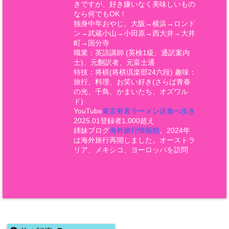
きですが、好き嫌いなく美味しいもの
なら何でもOK！
独身中年おやじ。大阪→横浜→ロンド
ン→武蔵小山→小田原→西大井→大井
町→国分寺
職業：英語講師 (英検1級、通訳案内
士)、元翻訳者、元富士通
特技：将棋(将棋倶楽部24六段) 趣味：
旅行、料理、お笑い好き(さらば青春
の光、千鳥、かまいたち、オズワル
ド)
YouTube
東京有名ラーメン店食べ歩き
2025.01登録者1,000超え
姉妹ブログ
海外旅行情報館
。2024年
は海外旅行再開しました。オーストラ
リア、メキシコ、ヨーロッパを訪問