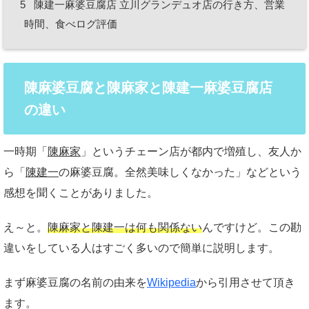
5
陳建一麻婆豆腐店 立川グランデュオ店の行き方、営業
時間、食べログ評価
陳麻婆豆腐と陳麻家と陳建一麻婆豆腐店
の違い
一時期「
陳麻家
」というチェーン店が都内で増殖し、友人か
ら「
陳建一
の麻婆豆腐。全然美味しくなかった」などという
感想を聞くことがありました。
え～と。
陳麻家と陳建一は何も関係ない
んですけど。この勘
違いをしている人はすごく多いので簡単に説明します。
まず麻婆豆腐の名前の由来を
Wikipedia
から引用させて頂き
ます。