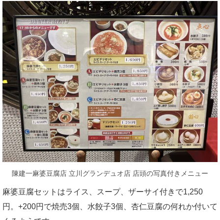
陳建一麻婆豆腐店 立川グランデュオ店 店頭の写真付きメニュー
麻婆豆腐セットはライス、スープ、ザーサイ付きで1,250
円。+200円で焼売3個、水餃子3個、杏仁豆腐の何れか付いて