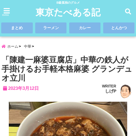
B級孤独のグルメ
東京たべある記
menu
まとめ
ラーメン
カレー
とんかつ
ホーム
中華
「陳建一麻婆豆腐店」中華の鉄人が
手掛けるお手軽本格麻婆 グランデュ
オ立川
WRITER
2023年3月12日
しげP