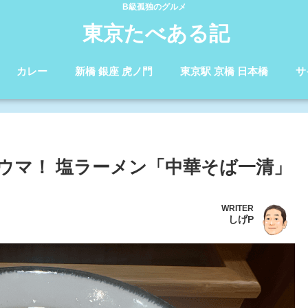
B級孤独のグルメ
東京たべある記
カレー
新橋 銀座 虎ノ門
東京駅 京橋 日本橋
サ
ウマ！ 塩ラーメン「中華そば一清」
WRITER
しげP