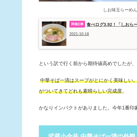
しお味玉らーめん
食べログ3.92！「しお
2021-10-18
という訳で行く前から期待値高めでしたが、
中華そば一清はスープがとにかく美味しい
がついてきてどれも素晴らしい完成度
。
かなりインパクトがありました。今年1番印
武蔵小金井 中華そば一清の外