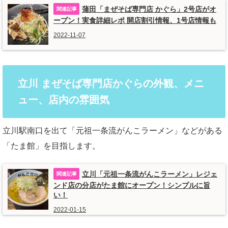
蒲田「まぜそば専門店 かぐら」2号店がオ
ープン！実食詳細レポ 開店割引情報、1号店情報も
2022-11-07
立川 まぜそば専門店かぐらの外観、メニ
ュー、店内の雰囲気
立川駅南口を出て「元祖一条流がんこラーメン」などがある
「たま館」を目指します。
立川「元祖一条流がんこラーメン」レジェ
ンド店の分店がたま館にオープン！シンプルに旨
い！
2022-01-15