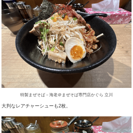
特製まぜそば－海老＠まぜそば専門店かぐら 立川
大判なレアチャーシューも2枚。