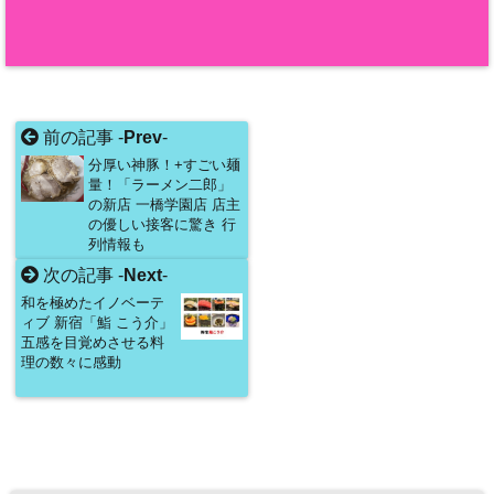
前の記事 -
Prev
-
分厚い神豚！+すごい麺
量！「ラーメン二郎」
の新店 一橋学園店 店主
の優しい接客に驚き 行
列情報も
次の記事 -
Next
-
和を極めたイノベーテ
ィブ 新宿「鮨 こう介」
五感を目覚めさせる料
理の数々に感動