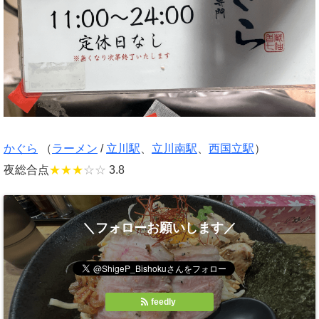
かぐら
（
ラーメン
/
立川駅
、
立川南駅
、
西国立駅
）
夜総合点
★★★
☆☆
3.8
＼フォローお願いします／
feedly