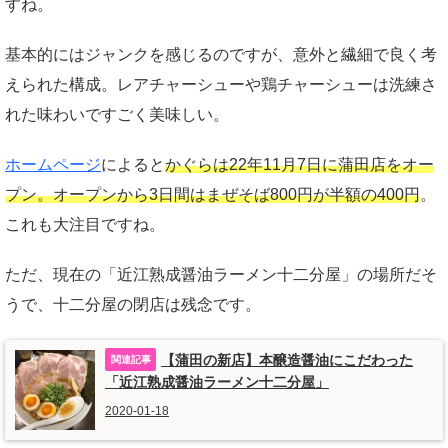
すね。
基本的にはジャンクを感じるのですが、意外と繊細で良く考
えられた構成。レアチャーシューや鶏チャーシューは洗練さ
れた味わいですごく美味しい。
ホームページ
によると
かぐらは22年11月7日に蒲田店をオー
プン。オープンから3日間はまぜそば800円が半額の400円
。
これも大注目ですね。
ただ、現在の「近江熟成醤油ラーメン十二分屋」の場所だそ
うで、十二分屋の閉店は残念です。
【蒲田の新店】本醸造醤油にこだわった
「近江熟成醤油ラーメン十二分屋」
2020-01-18