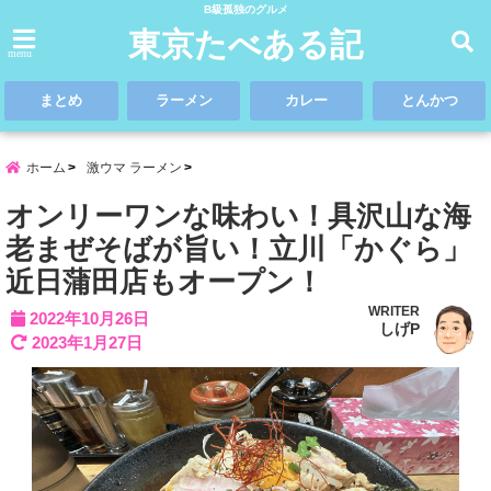
B級孤独のグルメ
東京たべある記
menu
まとめ
ラーメン
カレー
とんかつ
ホーム
激ウマ ラーメン
オンリーワンな味わい！具沢山な海
老まぜそばが旨い！立川「かぐら」
近日蒲田店もオープン！
WRITER
2022年10月26日
しげP
2023年1月27日