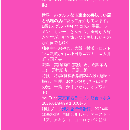
数)
世界一のグルメ都市
東京の美味しい店
と話題の店
に絞って紹介しています。
B級1人グルメ中心でコスパ重視。ラー
メン、カレー、とんかつ、寿司が大好
きですが、好き嫌いなく美味しいもの
なら何でもOK！
独身中年おやじ。大阪→横浜→ロンド
ン→武蔵小山→小田原→西大井→大井
町→国分寺
職業：英語講師 (英検1級、通訳案内
士)、元翻訳者、元富士通
特技：将棋(将棋倶楽部24六段) 趣味：
旅行、料理、お笑い好き(さらば青春
の光、千鳥、かまいたち、オズワル
ド)
YouTube
東京有名ラーメン店食べ歩き
2025.01登録者1,000超え
姉妹ブログ
海外旅行情報館
。2024年
は海外旅行再開しました。オーストラ
リア、メキシコ、ヨーロッパを訪問