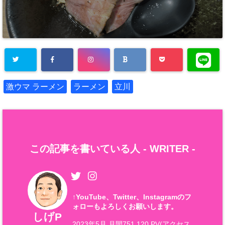
激ウマ ラーメン
ラーメン
立川
この記事を書いている人 -
WRITER
-
↑
YouTube、Twitter、Instagramのフ
ォローもよろしくお願いします。
しげP
2023年5月 月間751,120 PV(アクセス