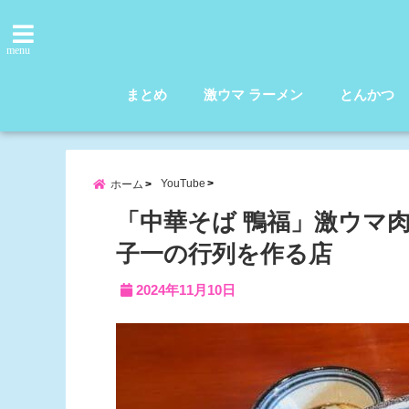
menu
まとめ
激ウマ ラーメン
とんかつ
YouTube
ホーム
「中華そば 鴨福」激ウマ
子一の行列を作る店
2024年11月10日