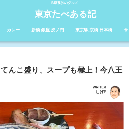
B級孤独のグルメ
東京たべある記
カレー
新橋 銀座 虎ノ門
東京駅 京橋 日本橋
サ
肉てんこ盛り、スープも極上！今八王
WRITER
しげP