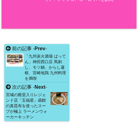
前の記事 -
Prev
-
「九州炭火酒場 ばって
ん」神田西口店 馬刺
し、モツ鍋、からし蓮
根、宮崎地鶏 九州料理
を満喫
次の記事 -
Next
-
宮城の殿堂入りレジェ
ンド店「五福星」函館
の真昆布を使ったスー
プが極上 ラーメンウォ
ーカーキッチン