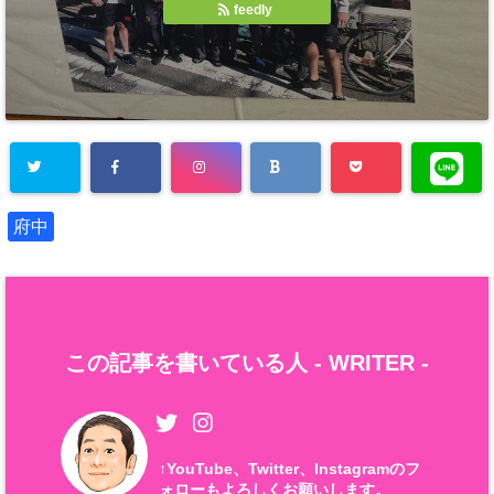
feedly
府中
この記事を書いている人 -
WRITER
-
↑
YouTube、Twitter、Instagramのフ
ォローもよろしくお願いします。