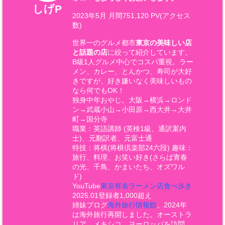
しげP
2023年5月 月間751,120 PV(アクセス
数)
世界一のグルメ都市
東京の美味しい店
と話題の店
に絞って紹介しています。
B級1人グルメ中心でコスパ重視。ラー
メン、カレー、とんかつ、寿司が大好
きですが、好き嫌いなく美味しいもの
なら何でもOK！
独身中年おやじ。大阪→横浜→ロンド
ン→武蔵小山→小田原→西大井→大井
町→国分寺
職業：英語講師 (英検1級、通訳案内
士)、元翻訳者、元富士通
特技：将棋(将棋倶楽部24六段) 趣味：
旅行、料理、お笑い好き(さらば青春
の光、千鳥、かまいたち、オズワル
ド)
YouTube
東京有名ラーメン店食べ歩き
2025.01登録者1,000超え
姉妹ブログ
海外旅行情報館
。2024年
は海外旅行再開しました。オーストラ
リア、メキシコ、ヨーロッパを訪問