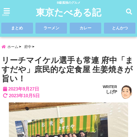
B級孤独のグルメ
東京たべある記
menu
まとめ
ラーメン
カレー
とんかつ
ホーム
府中
リーチマイケル選手も常連 府中「ま
すだや」庶民的な定食屋 生姜焼きが
旨い！
WRITER
2023年9月27日
しげP
2023年10月5日