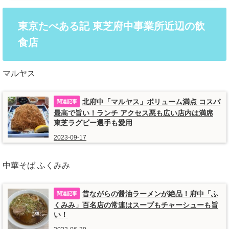
東京たべある記 東芝府中事業所近辺の飲
食店
マルヤス
北府中「マルヤス」ボリューム満点 コスパ
最高で旨い！ランチ アクセス悪も広い店内は満席
東芝ラグビー選手も愛用
2023-09-17
中華そば ふくみみ
昔ながらの醤油ラーメンが絶品！府中「ふ
くみみ」百名店の常連はスープもチャーシューも旨
い！