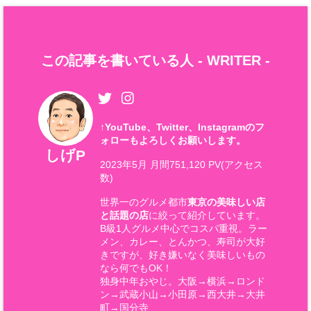
この記事を書いている人 -
WRITER
-
↑
YouTube、Twitter、Instagramのフ
ォローもよろしくお願いします。
しげP
2023年5月 月間751,120 PV(アクセス
数)
世界一のグルメ都市
東京の美味しい店
と話題の店
に絞って紹介しています。
B級1人グルメ中心でコスパ重視。ラー
メン、カレー、とんかつ、寿司が大好
きですが、好き嫌いなく美味しいもの
なら何でもOK！
独身中年おやじ。大阪→横浜→ロンド
ン→武蔵小山→小田原→西大井→大井
町→国分寺