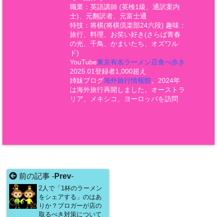
職業：英語講師 (英検1級、通訳案内
士)、元翻訳者、元富士通
特技：将棋(将棋倶楽部24六段) 趣味：
旅行、料理、お笑い好き(さらば青春
の光、千鳥、かまいたち、オズワル
ド)
YouTube
東京有名ラーメン店食べ歩き
2025.01登録者1,000超え
姉妹ブログ
海外旅行情報館
。2024年
は海外旅行再開しました。オーストラ
リア、メキシコ、ヨーロッパを訪問
前の記事 -
Prev
-
2人で「1杯のラーメン
をシェアする」のはあ
りか？ブロガーが店の
取るべき対策について