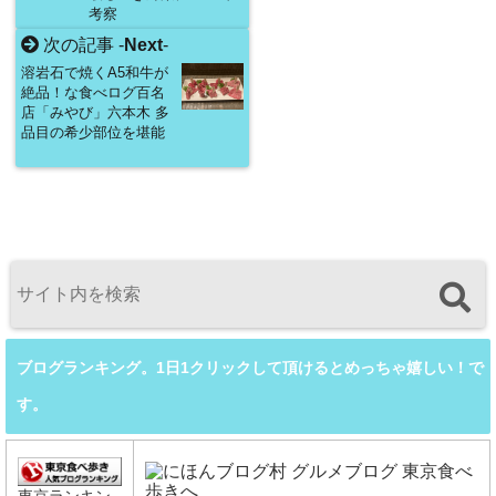
考察
次の記事 -
Next
-
溶岩石で焼くA5和牛が
絶品！な食べログ百名
店「みやび」六本木 多
品目の希少部位を堪能
ブログランキング。1日1クリックして頂けるとめっちゃ嬉しい！で
す。