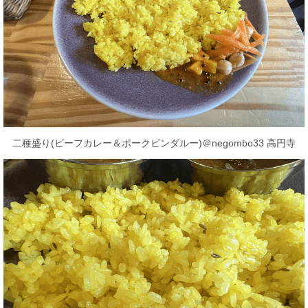
二種盛り(ビーフカレー＆ポークビンダルー)＠negombo33 高円寺