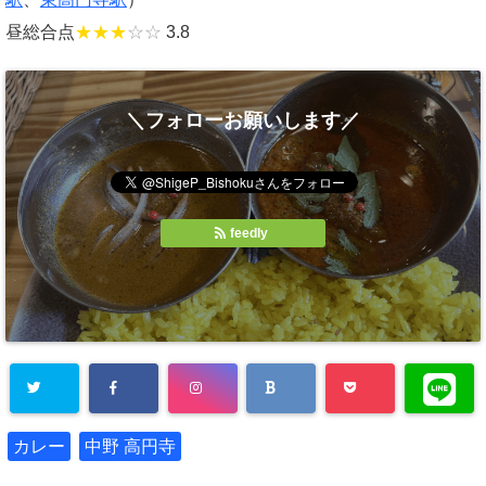
昼総合点
★★★
☆☆
3.8
＼フォローお願いします／
feedly
カレー
中野 高円寺