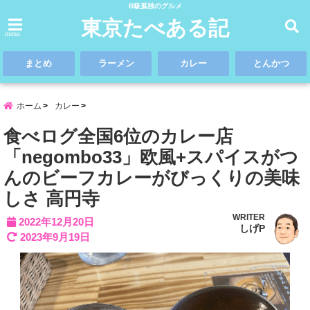
B級孤独のグルメ
東京たべある記
menu
まとめ
ラーメン
カレー
とんかつ
ホーム
カレー
食べログ全国6位のカレー店
「negombo33」欧風+スパイスがつ
んのビーフカレーがびっくりの美味
しさ 高円寺
WRITER
2022年12月20日
しげP
2023年9月19日