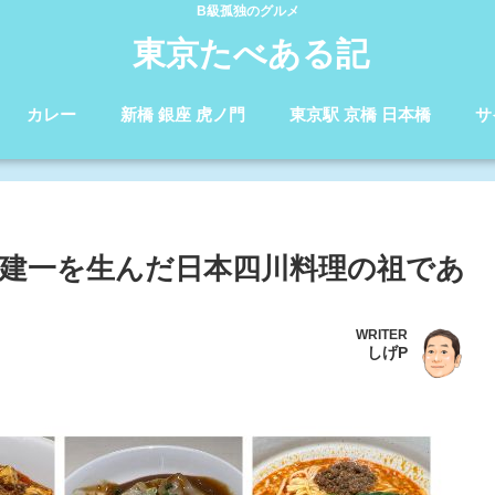
B級孤独のグルメ
東京たべある記
カレー
新橋 銀座 虎ノ門
東京駅 京橋 日本橋
サ
陳建一を生んだ日本四川料理の祖であ
WRITER
しげP