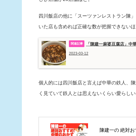
四川飯店の他に「スーツァンレストラン陳」
いた店も含めれば正確な数が把握できないほ
「陳建一麻婆豆腐店」中華
2023-03-12
個人的には四川飯店と言えば中華の鉄人、陳
く見ていて鉄人とは思えないくらい愛らしい
陳建一の 絶対お