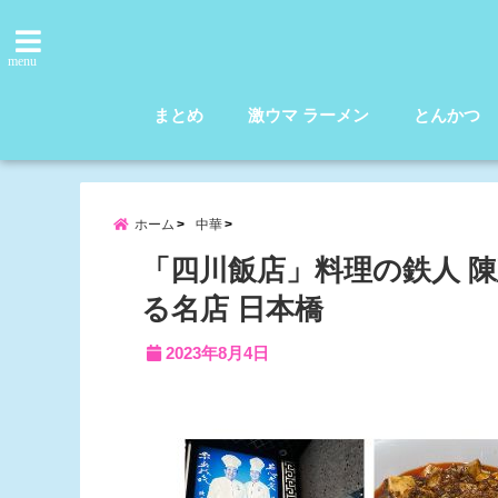
menu
まとめ
激ウマ ラーメン
とんかつ
ホーム
中華
「四川飯店」料理の鉄人 
る名店 日本橋
2023年8月4日