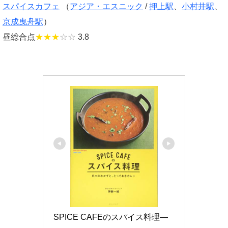
スパイスカフェ
（
アジア・エスニック
/
押上駅
、
小村井駅
、
京成曳舟駅
）
昼総合点
★★★
☆☆
3.8
SPICE CAFEのスパイス料理―