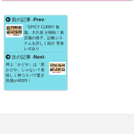
前の記事 -
Prev
-
「SPICY CURRY 魯
珈」大久保 が移転！新
店舗の様子、記帳シス
テムを詳しく紹介 実食
レポあり
次の記事 -
Next
-
押上「かどや」は「黒
かどや」じゃない？美
味しく神コスパで驚き
田酒が400円！