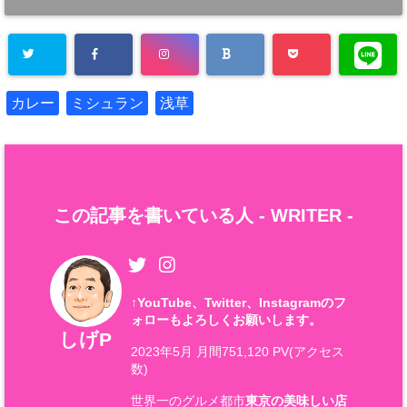
カレー
ミシュラン
浅草
この記事を書いている人 -
WRITER
-
↑
YouTube、Twitter、Instagramのフ
ォローもよろしくお願いします。
しげP
2023年5月 月間751,120 PV(アクセス
数)
世界一のグルメ都市
東京の美味しい店