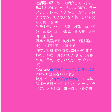
と話題の店
に絞って紹介しています。
B級1人グルメ中心でコスパ重視。ラー
メン、カレー、とんかつ、寿司が大好
きですが、好き嫌いなく美味しいもの
なら何でもOK！
独身中年おやじ。大阪→横浜→ロンド
ン→武蔵小山→小田原→西大井→大井
町→国分寺
職業：英語講師 (英検1級、通訳案内
士)、元翻訳者、元富士通
特技：将棋(将棋倶楽部24六段) 趣味：
旅行、料理、お笑い好き(さらば青春
の光、千鳥、かまいたち、オズワル
ド)
YouTube
東京有名ラーメン店食べ歩き
2025.01登録者1,000超え
姉妹ブログ
海外旅行情報館
。2024年
は海外旅行再開しました。オーストラ
リア、メキシコ、ヨーロッパを訪問