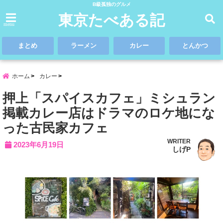
B級孤独のグルメ
東京たべある記
menu
まとめ
ラーメン
カレー
とんかつ
ホーム
カレー
押上「スパイスカフェ」ミシュラン
掲載カレー店はドラマのロケ地にな
った古民家カフェ
WRITER
2023年6月19日
しげP