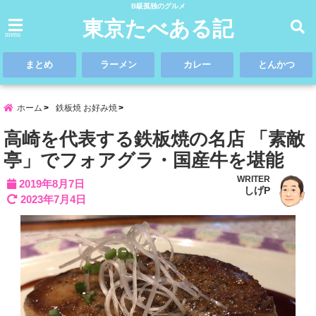
B級孤独のグルメ
東京たべある記
menu
まとめ
ラーメン
カレー
とんかつ
ホーム
鉄板焼 お好み焼
高崎を代表する鉄板焼の名店 「素敵
亭」でフォアグラ・国産牛を堪能
WRITER
2019年8月7日
しげP
2023年7月4日