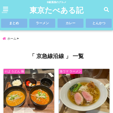
B級孤独のグルメ
東京たべある記
menu
まとめ
ラーメン
カレー
とんかつ
ホーム
「 京急線沿線 」 一覧
そば うどん 麺
激ウマ ラーメン