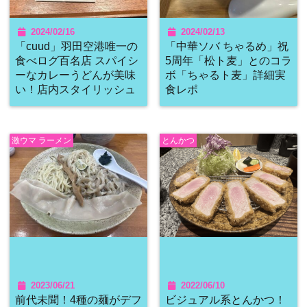
2024/02/16
2024/02/13
「cuud」羽田空港唯一の
「中華ソバ ちゃるめ」祝
食べログ百名店 スパイシ
5周年「松ト麦」とのコラ
ーなカレーうどんが美味
ボ「ちゃるト麦」詳細実
い！店内スタイリッシュ
食レポ
激ウマ ラーメン
とんかつ
2023/06/21
2022/06/10
前代未聞！4種の麺がデフ
ビジュアル系とんかつ！