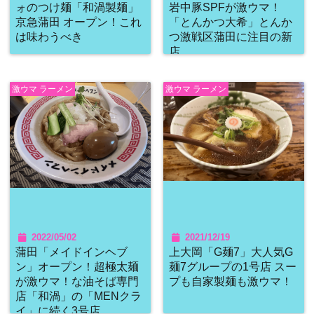
ォのつけ麺「和渦製麺」
岩中豚SPFが激ウマ！
京急蒲田 オープン！これ
「とんかつ大希」とんか
は味わうべき
つ激戦区蒲田に注目の新
店
激ウマ ラーメン
激ウマ ラーメン
2022/05/02
2021/12/19
蒲田「メイドインヘブ
上大岡「G麺7」大人気G
ン」オープン！超極太麺
麺7グループの1号店 スー
が激ウマ！な油そば専門
プも自家製麺も激ウマ！
店「和渦」の「MENクラ
イ」に続く3号店