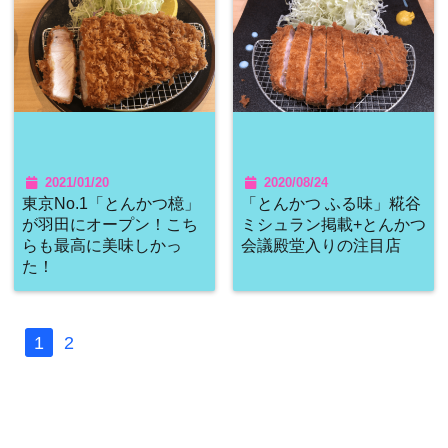
2021/01/20
2020/08/24
東京No.1「とんかつ檍」
「とんかつ ふる味」糀谷
が羽田にオープン！こち
ミシュラン掲載+とんかつ
らも最高に美味しかっ
会議殿堂入りの注目店
た！
1
2