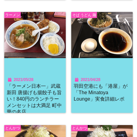
ラーメン
そば うどん 麺
2021/05/28
2021/04/28
「ラーメン日本一」武蔵
羽田空港にも「港屋」が
新田 唐揚げも揚餃子も旨
「The Minatoya
い！840円のランチラー
Lounge」実食詳細レポ
メンセットは大満足 町中
華の名店
とんかつ
とんかつ