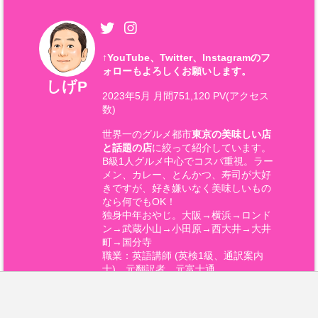
↑
YouTube、Twitter、Instagramのフ
ォローもよろしくお願いします。
しげP
2023年5月 月間751,120 PV(アクセス
数)
世界一のグルメ都市
東京の美味しい店
と話題の店
に絞って紹介しています。
B級1人グルメ中心でコスパ重視。ラー
メン、カレー、とんかつ、寿司が大好
きですが、好き嫌いなく美味しいもの
なら何でもOK！
独身中年おやじ。大阪→横浜→ロンド
ン→武蔵小山→小田原→西大井→大井
町→国分寺
職業：英語講師 (英検1級、通訳案内
士)、元翻訳者、元富士通
特技：将棋(将棋倶楽部24六段) 趣味：
旅行、料理、お笑い好き(さらば青春
の光、千鳥、かまいたち、オズワル