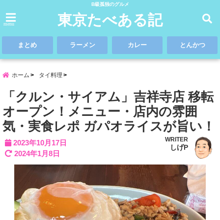
B級孤独のグルメ
東京たべある記
menu
まとめ
ラーメン
カレー
とんかつ
ホーム
タイ料理
「クルン・サイアム」吉祥寺店 移転
オープン！メニュー・店内の雰囲
気・実食レポ ガパオライスが旨い！
WRITER
2023年10月17日
しげP
2024年1月8日