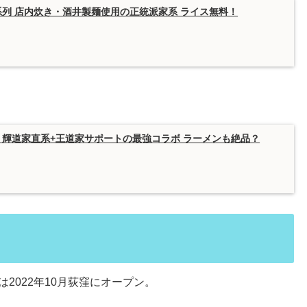
列 店内炊き・酒井製麺使用の正統派家系 ライス無料！
輝道家直系+王道家サポートの最強コラボ ラーメンも絶品？
は2022年10月荻窪にオープン。