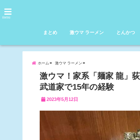
menu
まとめ
激ウマ ラーメン
とんかつ
ホーム
激ウマ ラーメン
激ウマ！家系「麺家 龍」荻
武道家で15年の経験
2023年5月12日