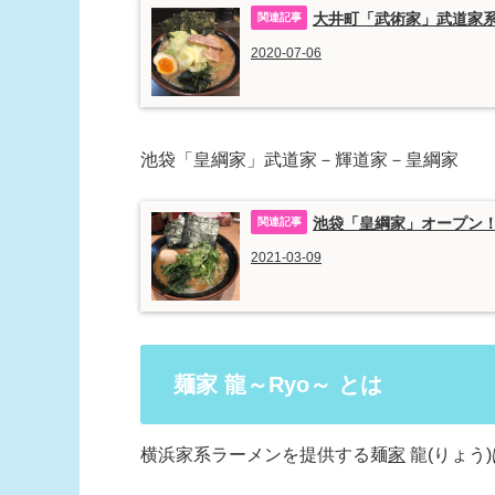
大井町「武術家」武道家系
2020-07-06
池袋「皇綱家」武道家－輝道家－皇綱家
池袋「皇綱家」オープン！
2021-03-09
麺家 龍～Ryo～ とは
横浜家系ラーメンを提供する麺
家
龍(りょう)