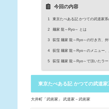
今回の内容
1
東京たべある記 かつての武道家系
2
麺家 龍～Ryo～ とは
3
荻窪 麺家 龍～Ryo～の行き方、
4
荻窪 麺家 龍～Ryo～のメニュー
5
荻窪 麺家 龍～Ryo～で頂いたラ
東京たべある記 かつての武道
大井町「武術家」 武道家－武術家