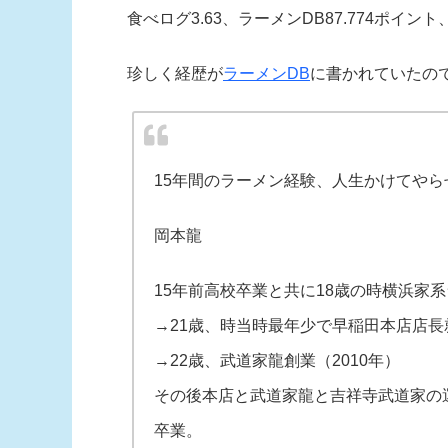
食べログ3.63、ラーメンDB87.774ポイント、Goog
珍しく経歴が
ラーメンDB
に書かれていたの
15年間のラーメン経験、人生かけてや
岡本龍
15年前高校卒業と共に18歳の時横浜家系
→21歳、時当時最年少で早稲田本店店長就
→22歳、武道家龍創業（2010年）
その後本店と武道家龍と吉祥寺武道家の運
卒業。