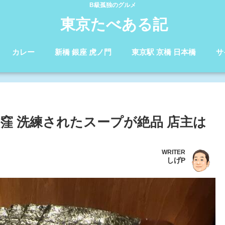
B級孤独のグルメ
東京たべある記
カレー
新橋 銀座 虎ノ門
東京駅 京橋 日本橋
サ
窪 洗練されたスープが絶品 店主は
WRITER
しげP