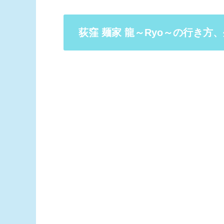
荻窪 麺家 龍～Ryo～の行き