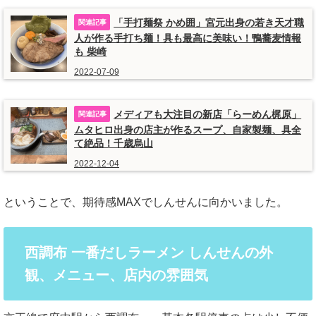
「手打麺祭 かめ囲」宮元出身の若き天才職
人が作る手打ち麺！具も最高に美味い！鴨蕎麦情報
も 柴崎
2022-07-09
メディアも大注目の新店「らーめん梶原」
ムタヒロ出身の店主が作るスープ、自家製麺、具全
て絶品！千歳烏山
2022-12-04
ということで、期待感MAXでしんせんに向かいました。
西調布 一番だしラーメン しんせんの外
観、メニュー、店内の雰囲気