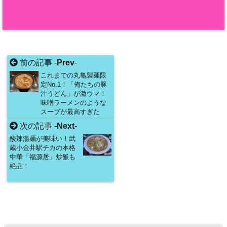
前の記事 -
Prev
-
これまでの丸亀製麺限
定No.1！「俺たちの豚
汁うどん」が激ウマ！
味噌ラーメンのような
スープが最高すぎた
次の記事 -
Next
-
酸辣湯麺が美味い！武
蔵小金井駅チカの本格
中華「福源居」炒飯も
絶品！