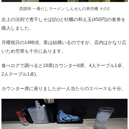
西調布 一番だしラーメン しんせんの券売機 その2
左上の法則で煮干しそば(白)と牡蠣の和え玉(450円)の食券を
購入しました。
月曜祝日の14時頃。客は結構いるのですが、店内はかなり広
いため空席も十分にあります。
食べログで調べると18席(カウンター8席、4人テーブル1卓、
2人テーブル1卓)。
カウンター席に座りましたが一人当たりのスペースも十分。