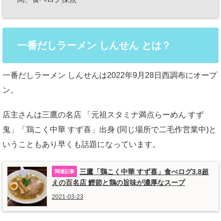
一番だしラーメン しんせん とは？
一番だしラーメン しんせんは2022年9月28日西調布にオープ
ン。
店主さんは三鷹の名店 「元祖スタミナ満点らーめん すず
鬼」「鶏こく中華 すず喜」出身 (同じ場所で二毛作営業中)と
いうこともあり早くも話題になっています。
三鷹「鶏こく中華 すず喜」食べログ3.8超
えの百名店 鰹節と鶏の旨味が濃厚なスープ
2021-03-23