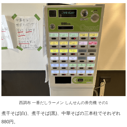
西調布 一番だしラーメン しんせんの券売機 その1
煮干そば(白)、煮干そば(黒)、中華そばの三本柱でそれぞれ
880円。