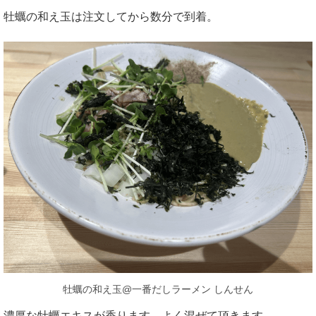
牡蠣の和え玉は注文してから数分で到着。
牡蠣の和え玉@一番だしラーメン しんせん
濃厚な牡蠣エキスが香ります。よく混ぜて頂きます。