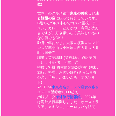
数)
世界一のグルメ都市
東京の美味しい店
と話題の店
に絞って紹介しています。
B級1人グルメ中心でコスパ重視。ラー
メン、カレー、とんかつ、寿司が大好
きですが、好き嫌いなく美味しいもの
なら何でもOK！
独身中年おやじ。大阪→横浜→ロンド
ン→武蔵小山→小田原→西大井→大井
町→国分寺
職業：英語講師 (英検1級、通訳案内
士)、元翻訳者、元富士通
特技：将棋(将棋倶楽部24六段) 趣味：
旅行、料理、お笑い好き(さらば青春
の光、千鳥、かまいたち、オズワル
ド)
YouTube
東京有名ラーメン店食べ歩き
2025.01登録者1,000超え
姉妹ブログ
海外旅行情報館
。2024年
は海外旅行再開しました。オーストラ
リア、メキシコ、ヨーロッパを訪問