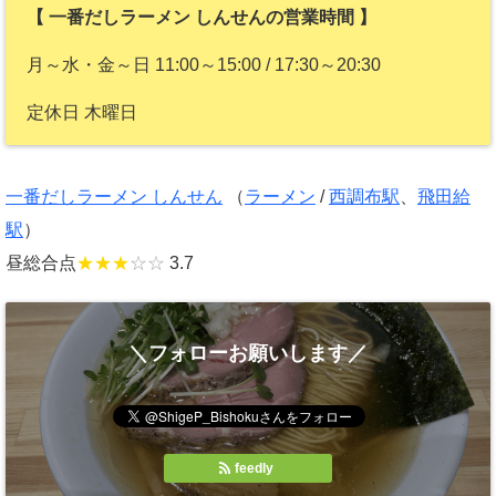
【 一番だしラーメン しんせんの営業時間 】
月～水・金～日 11:00～15:00 / 17:30～20:30
定休日 木曜日
一番だしラーメン しんせん
（
ラーメン
/
西調布駅
、
飛田給
駅
）
昼総合点
★★★
☆☆
3.7
＼フォローお願いします／
feedly