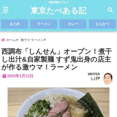
B級孤独のグルメ
東京たべある記
menu
まとめ
ラーメン
カレー
とんかつ
ホーム
激ウマ ラーメン
西調布「しんせん」オープン！煮干
し出汁&自家製麺 すず鬼出身の店主
が作る激ウマ！ラーメン
WRITER
2023年1月11日
しげP