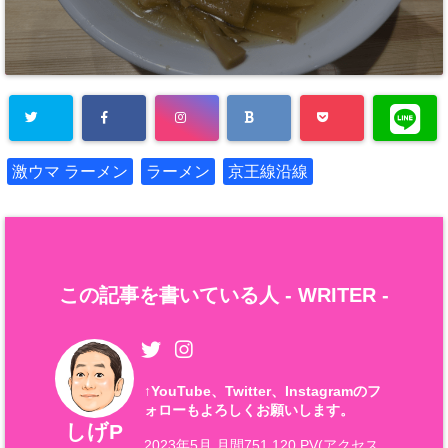
激ウマ ラーメン
ラーメン
京王線沿線
この記事を書いている人 -
WRITER
-
↑
YouTube、Twitter、Instagramのフ
ォローもよろしくお願いします。
しげP
2023年5月 月間751,120 PV(アクセス