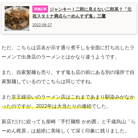
ジャンキー！二郎に見えない二郎系？「元
祖スタミナ満点らーめんすず鬼」三鷹
2022-06-27
ただ、こちらは店名が示す通り煮干しを全面に打ち出したラ
ーメンで出身店のラーメンとはかなり違うようです。
また、自家製麺も売り。すず鬼も店の前にある別の場所で自
家製麺しているのでこちらは同じですね。
また
京王線沿いのラーメン店はこれまであまり馴染みがなか
ったのですが、2022年は大当たりの連続
でした。
新店だけに絞っても柴崎「手打麺祭 かめ囲」と千歳烏山「ら
ーめん梶原」は超絶に美味しくて深く印象に残りました。