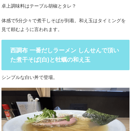
卓上調味料はテーブル胡椒とタレ？
体感で5分少々で煮干しそばが到着。和え玉はタイミングを
見て頼むように言われます。
西調布 一番だしラーメン しんせんで頂い
た煮干そば(白)と牡蠣の和え玉
シンプルな白い丼で登場。