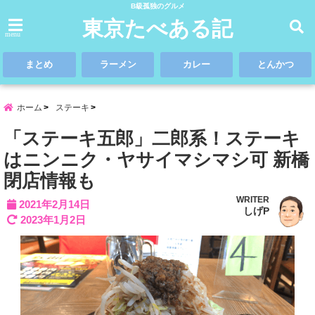
B級孤独のグルメ
東京たべある記
menu
まとめ
ラーメン
カレー
とんかつ
ホーム
ステーキ
「ステーキ五郎」二郎系！ステーキ
はニンニク・ヤサイマシマシ可 新橋
閉店情報も
WRITER
2021年2月14日
しげP
2023年1月2日