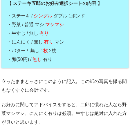
【 ステーキ五郎のお好み選択シートの内容 】
・ステーキ /
シングル
ダブル 1ポンド
・野菜 / 普通 マシ
マシマシ
・牛すじ / 無し
有り
・にんにく / 無し
有り
マシ
・バター / 無し
1枚
2枚
・卵(50円) /
無し
有り
立ったままとっさにこのように記入。この紙の写真を撮る間
もなくすぐに会計です。
お好みに関してアドバイスをすると、二郎に慣れた人なら野
菜マシマシ、にんにく有りは必須。牛すじは絶対に入れた方
が良いと思います。