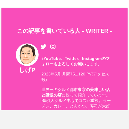
この記事を書いている人 -
WRITER
-
↑
YouTube、Twitter、Instagramのフ
ォローもよろしくお願いします。
しげP
2023年5月 月間751,120 PV(アクセス
数)
世界一のグルメ都市
東京の美味しい店
と話題の店
に絞って紹介しています。
B級1人グルメ中心でコスパ重視。ラー
メン、カレー、とんかつ、寿司が大好
きですが、好き嫌いなく美味しいもの
なら何でもOK！
独身中年おやじ。大阪→横浜→ロンド
ン→武蔵小山→小田原→西大井→大井