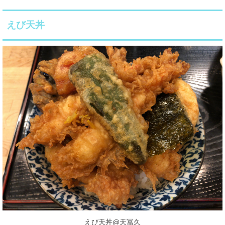
えび天丼
えび天丼@天冨久