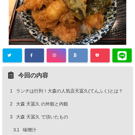
今回の内容
1
ランチは行列！大森の人気店天冨久(てんふく)とは？
2
大森 天冨久 の外観と内観
3
大森 天冨久 で頂いたもの
3.1
味噌汁