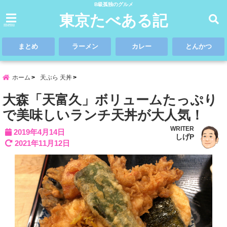
B級孤独のグルメ
東京たべある記
menu
まとめ
ラーメン
カレー
とんかつ
ホーム
天ぷら 天丼
大森「天富久」ボリュームたっぷり
で美味しいランチ天丼が大人気！
WRITER
2019年4月14日
しげP
2021年11月12日