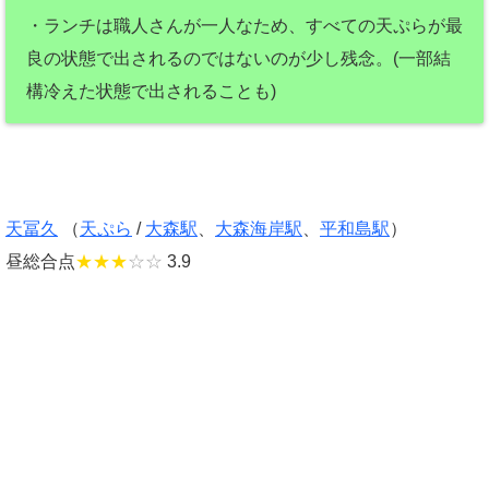
・ランチは職人さんが一人なため、すべての天ぷらが最
良の状態で出されるのではないのが少し残念。(一部結
構冷えた状態で出されることも)
天冨久
（
天ぷら
/
大森駅
、
大森海岸駅
、
平和島駅
）
昼総合点
★★★
☆☆
3.9