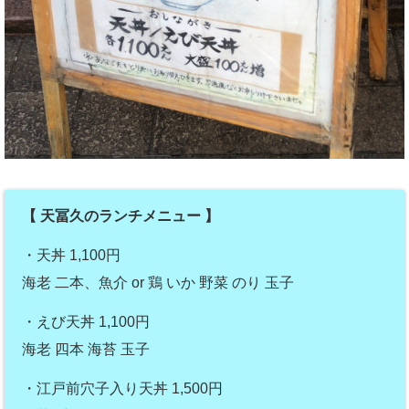
【 天冨久のランチメニュー 】
・天丼 1,100円
海老 二本、魚介 or 鶏 いか 野菜 のり 玉子
・えび天丼 1,100円
海老 四本 海苔 玉子
・江戸前穴子入り天丼 1,500円