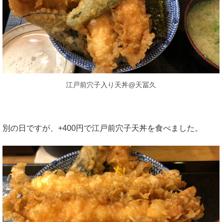
江戸前穴子入り天丼@天冨久
別の日ですが、+400円で江戸前穴子天丼を食べました。