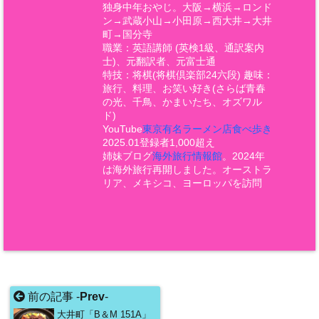
独身中年おやじ。大阪→横浜→ロンド
ン→武蔵小山→小田原→西大井→大井
町→国分寺
職業：英語講師 (英検1級、通訳案内
士)、元翻訳者、元富士通
特技：将棋(将棋倶楽部24六段) 趣味：
旅行、料理、お笑い好き(さらば青春
の光、千鳥、かまいたち、オズワル
ド)
YouTube
東京有名ラーメン店食べ歩き
2025.01登録者1,000超え
姉妹ブログ
海外旅行情報館
。2024年
は海外旅行再開しました。オーストラ
リア、メキシコ、ヨーロッパを訪問
前の記事 -
Prev
-
大井町「B＆M 151A」