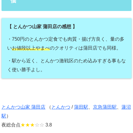
価
【 とんかつ山家 蒲田店の感想 】
・750円のとんかつ定食でも肉質・揚げ方良く、量の多
い
お値段以上やまべ
のクオリティは蒲田店でも同様。
・駅から近く、とんかつ激戦区のため込みすぎる事もな
く使い勝手よし。
とんかつ山家 蒲田店
（
とんかつ
/
蒲田駅
、
京急蒲田駅
、
蓮沼
駅
）
夜総合点
★★★
☆☆
3.8