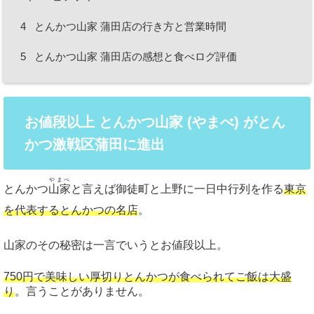
4
とんかつ山家 蒲田店の行き方と営業時間
5
とんかつ山家 蒲田店の感想と食べログ評価
お値段以上 とんかつ山家 (やまべ) がとん
かつ激戦区蒲田に進出
やまべ
とんかつ
山家
と言えば御徒町と上野に一日中行列を作る
東京
を代表するとんかつの名店
。
山家のその秘密は一言でいうとお値段以上。
750円で美味しい厚切りとんかつが食べられてご飯は大盛
り
。言うことがありません。