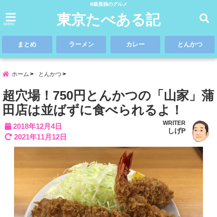
B級孤独のグルメ
東京たべある記
menu
まとめ
ラーメン
カレー
とんかつ
ホーム
とんかつ
超穴場！750円とんかつの「山家」蒲
田店は並ばずに食べられるよ！
WRITER
2018年12月4日
しげP
2021年11月12日