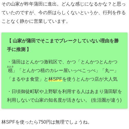
その山家が昨年蒲田に進出。どんな感じになるかな？と思っ
ていたのですが、今の所はらしくないというか、行列を作る
ことなく静かに営業しています。
【 山家が蒲田でそこまでブレークしていない理由を勝
手に推測 】
・蒲田はとんかつ激戦区で、かつ「とんかつとんかつ
あおき
檍
」「とんかつ檍のカレー屋いっぺこっぺ」「丸一」
「まるやま食堂」と
林SPF
を使うとんかつ店が大人気
・日頃御徒町駅や上野駅を利用する人はあまり蒲田駅を
利用しないで山家の知名度が活きない。 (生活圏が違う)
林SPFを使ったら750円は無理でしょうね。