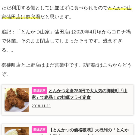
ただ利用する側としては並ばずに食べられるので
とんかつ山
家蒲田店は超穴場
だと思います。
追記：「とんかつ山家」蒲田店は2020年4月頃からコロナ禍
で休業。そのまま閉店してしまったそうです。残念すぎ
る。。
御徒町店と上野店はまだ営業中です。訪問記はこちからどう
ぞ。
とんかつ定食750円で大人気の御徒町「山
家」で絶品！の牡蠣フライ定食
2018-11-11
【とんかつの価格破壊】大行列の「とんか