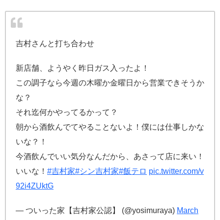
吉村さんと打ち合わせ
新店舗、ようやく昨日ガス入ったよ！
この調子なら今週の木曜か金曜日から営業できそうか
な？
それ迄何かやってるかって？
朝から酒飲んでてやることないよ！僕には仕事しかな
いな？！
今酒飲んでいい気分なんだから、あさって店に来い！
いいな！
#吉村家
#シン吉村家
#飯テロ
pic.twitter.com/v
92i4ZUktG
— ついった家【吉村家公認】 (@yosimuraya)
March