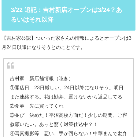
3/22 追記：吉村新店オープンは3/24？あ
るいはそれ以降
【吉村家公認】ついった家さんの情報によるとオープンは3
月24日以降になりそうとのことです。
吉村家 新店舗情報（呟き）
①開店日 23日厳しい。24日以降になりそう。明日
また連絡する。花は勘弁。置けないから返品してる
②食券 先に買ってくれ
③並び 決めた！平沼高校方面だ！少しの期間、ご容
赦願いたい。あっと驚く対策仕込中？！
④写真撮影等 悪い、手が回らない！中華まんで勘弁