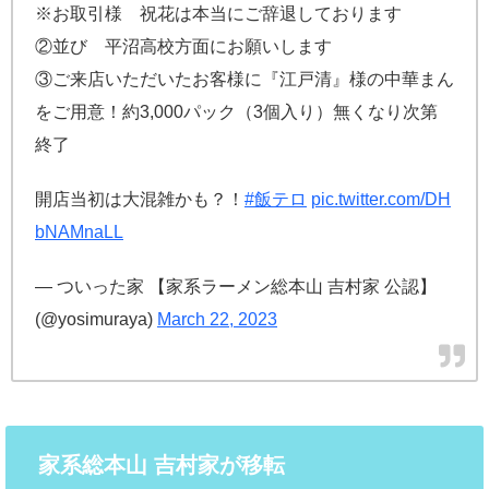
※お取引様 祝花は本当にご辞退しております
②並び 平沼高校方面にお願いします
③ご来店いただいたお客様に『江戸清』様の中華まん
をご用意！約3,000パック（3個入り）無くなり次第
終了
開店当初は大混雑かも？！
#飯テロ
pic.twitter.com/DH
bNAMnaLL
— ついった家 【家系ラーメン総本山 吉村家 公認】
(@yosimuraya)
March 22, 2023
家系総本山 吉村家が移転