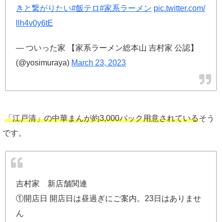
きと繋がりたい
#飯テロ
#家系ラーメン
pic.twitter.com/
llh4v0y6tE
— ついった家 【家系ラーメン総本山 吉村家 公認】
(@yosimuraya)
March 23, 2023
「江戸清」の中華まんが約3,000パック用意されている
そう
です。
吉村家 新店舗関連
①開店日 開店日は昼過ぎにご案内。23日はありませ
ん