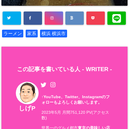
ラーメン
家系
横浜 横浜市
この記事を書いている人 -
WRITER
-
↑
YouTube、Twitter、Instagramのフ
ォローもよろしくお願いします。
しげP
2023年5月 月間751,120 PV(アクセス
数)
世界一のグルメ都市
東京の美味しい店