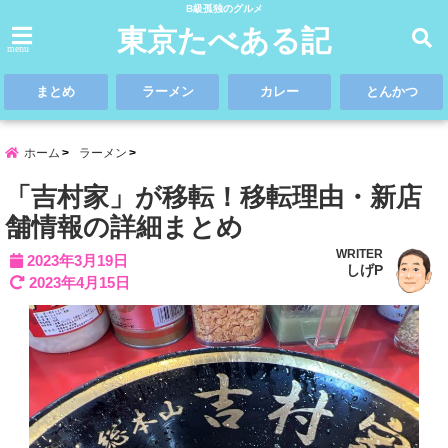
B級孤独のグルメ
東京たべある記
menu
まとめ
ラーメン
カレー
とんかつ
ホーム
ラーメン
「吉村家」が移転！移転理由・新店
舗情報の詳細まとめ
WRITER
2023年3月19日
しげP
2023年4月15日