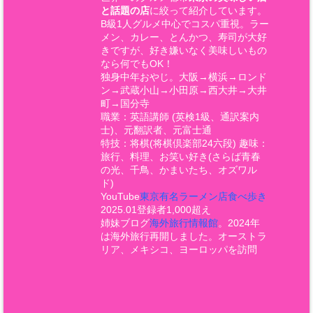
と話題の店
に絞って紹介しています。
B級1人グルメ中心でコスパ重視。ラー
メン、カレー、とんかつ、寿司が大好
きですが、好き嫌いなく美味しいもの
なら何でもOK！
独身中年おやじ。大阪→横浜→ロンド
ン→武蔵小山→小田原→西大井→大井
町→国分寺
職業：英語講師 (英検1級、通訳案内
士)、元翻訳者、元富士通
特技：将棋(将棋倶楽部24六段) 趣味：
旅行、料理、お笑い好き(さらば青春
の光、千鳥、かまいたち、オズワル
ド)
YouTube
東京有名ラーメン店食べ歩き
2025.01登録者1,000超え
姉妹ブログ
海外旅行情報館
。2024年
は海外旅行再開しました。オーストラ
リア、メキシコ、ヨーロッパを訪問