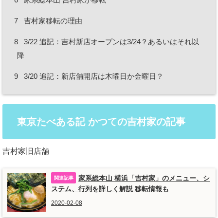
7
吉村家移転の理由
8
3/22 追記：吉村新店オープンは3/24？あるいはそれ以
降
9
3/20 追記：新店舗開店は木曜日か金曜日？
東京たべある記 かつての吉村家の記事
吉村家旧店舗
家系総本山 横浜「吉村家」のメニュー、シ
ステム、行列を詳しく解説 移転情報も
2020-02-08