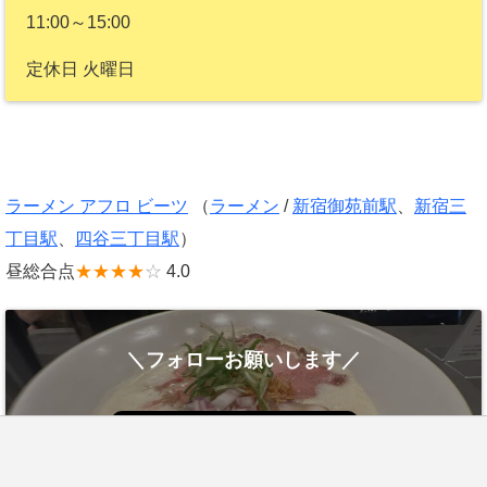
11:00～15:00
定休日 火曜日
ラーメン アフロ ビーツ
（
ラーメン
/
新宿御苑前駅
、
新宿三
丁目駅
、
四谷三丁目駅
）
昼総合点
★★★★
☆
4.0
＼フォローお願いします／
feedly