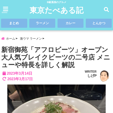
B級孤独のグルメ
東京たべある記
menu
まとめ
ラーメン
カレー
とんかつ
ホーム
激ウマ ラーメン
新宿御苑「アフロビーツ」オープン
大人気ブレイクビーツの二号店 メニ
ューや特長を詳しく解説
WRITER
2023年3月14日
しげP
2023年3月17日