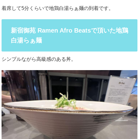
着席して5分くらいで地鶏白湯らぁ麺の到着です。
新宿御苑 Ramen Afro Beatsで頂いた地鶏
白湯らぁ麺
シンプルながら高級感のある丼。