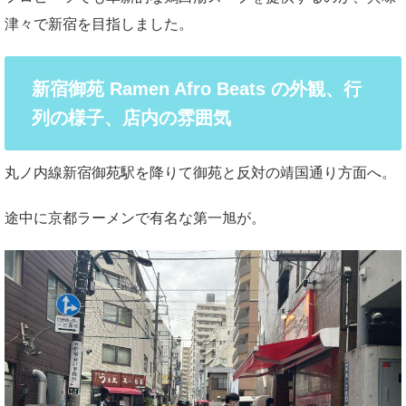
津々で新宿を目指しました。
新宿御苑 Ramen Afro Beats の外観、行
列の様子、店内の雰囲気
丸ノ内線新宿御苑駅を降りて御苑と反対の靖国通り方面へ。
途中に京都ラーメンで有名な第一旭が。