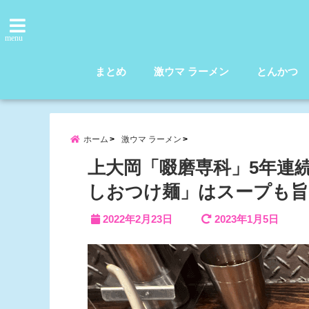
menu
まとめ
激ウマ ラーメン
とんかつ
ホーム
激ウマ ラーメン
上大岡「啜磨専科」5年連
しおつけ麺」はスープも旨
2022年2月23日
2023年1月5日