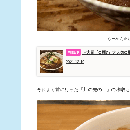
らーめん正油
上大岡「G麺7」大人気G
2021-12-19
それより前に行った「川の先の上」の味噌も