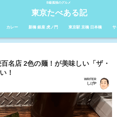
B級孤独のグルメ
東京たべある記
カレー
新橋 銀座 虎ノ門
東京駅 京橋 日本橋
サ
続百名店 2色の麺！が美味しい「ザ・
い！
WRITER
しげP