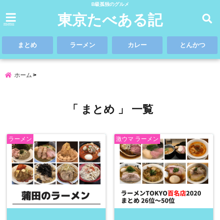
B級孤独のグルメ
東京たべある記
menu
まとめ
ラーメン
カレー
とんかつ
ホーム
「 まとめ 」 一覧
ラーメン
激ウマ ラーメン