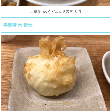
黒糖きつねうどん 冷＠甚三 大門
半熟卵天 鶏天