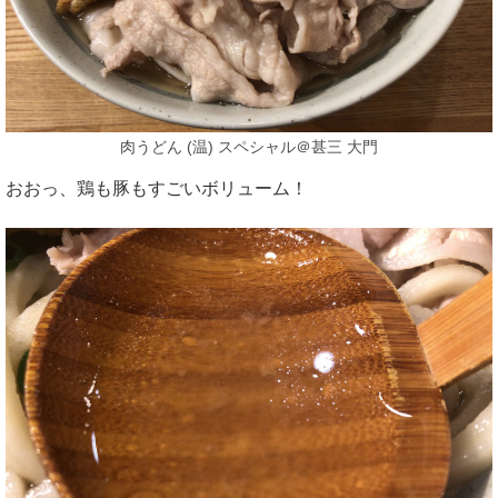
肉うどん (温) スペシャル＠甚三 大門
おおっ、鶏も豚もすごいボリューム！