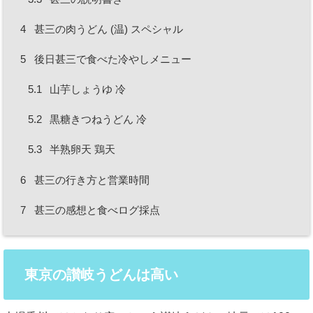
4
甚三の肉うどん (温) スペシャル
5
後日甚三で食べた冷やしメニュー
5.1
山芋しょうゆ 冷
5.2
黒糖きつねうどん 冷
5.3
半熟卵天 鶏天
6
甚三の行き方と営業時間
7
甚三の感想と食べログ採点
東京の讃岐うどんは高い