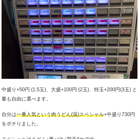
中盛り+50円 (1.5玉)、大盛+100円 (2玉)、特玉+200円(3玉) と
量も自由に選べます。
自分は
一番人気という肉うどん(温)スペシャル
+中盛り730円
をポチりました。