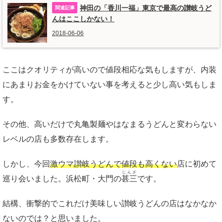
神田の「香川一福」東京で最高の讃岐うど
んはここしかない！
2018-06-06
ここはクオリティが高いので値段相応な気もしますが、内装
にあまりお金をかけていない事を考えると少し高い気もしま
す。
その他、高いだけで丸亀製麺やはなまるうどんと変わらない
レベルの店も多数存在します。
しかし、今回
激ウマ讃岐うどんで値段も高くない
店に初めて
じんざ
巡り会いました。浜松町・大門の
甚三
です。
結構、衝撃的でこれだけ美味しい讃岐うどんの店はなかなか
ないのでは？と思いました。