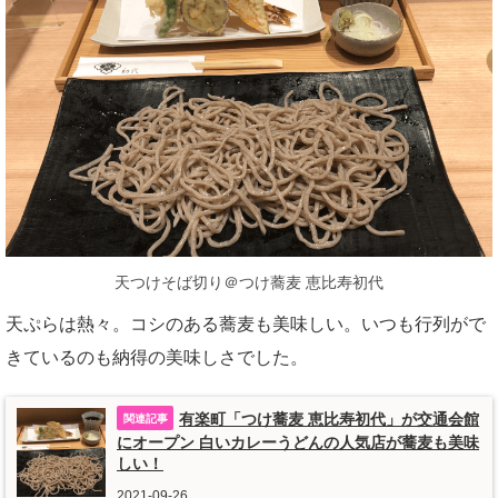
天つけそば切り＠つけ蕎麦 恵比寿初代
天ぷらは熱々。コシのある蕎麦も美味しい。いつも行列がで
きているのも納得の美味しさでした。
有楽町「つけ蕎麦 恵比寿初代」が交通会館
にオープン 白いカレーうどんの人気店が蕎麦も美味
しい！
2021-09-26