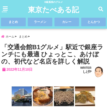
B級孤独のグルメ
東京たべある記
menu
まとめ
ラーメン
カレー
とんかつ
ホーム
まとめ
「交通会館B1グルメ」駅近で銀座ラ
ンチにも最適 ひょっとこ、あけぼ
の、初代など名店を詳しく解説
WRITER
2022年11月10日
しげP