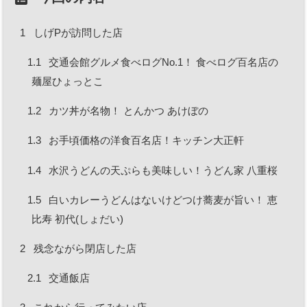
1
しげPが訪問した店
1.1
交通会館グルメ食べログNo.1！ 食べログ百名店の
麺屋ひょっとこ
1.2
カツ丼が名物！ とんかつ あけぼの
1.3
お手頃価格の洋食百名店！キッチン大正軒
1.4
水沢うどんの天ぷらも美味しい！うどん家 八重桜
1.5
白いカレーうどんはないけどつけ蕎麦が旨い！ 恵
比寿 初代(しょだい)
2
残念ながら閉店した店
2.1
交通飯店