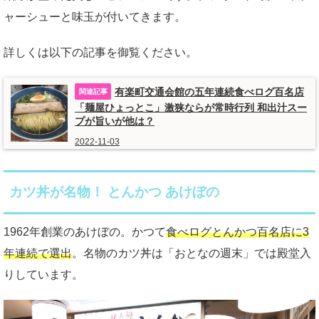
ャーシューと味玉が付いてきます。
詳しくは以下の記事を御覧ください。
有楽町交通会館の五年連続食べログ百名店
「麺屋ひょっとこ」激狭ならが常時行列 和出汁スー
プが旨いが他は？
2022-11-03
カツ丼が名物！ とんかつ あけぼの
1962年創業のあけぼの。かつて
食べログとんかつ百名店に3
年連続で選出
。名物のカツ丼は「おとなの週末」では殿堂入
りしています。