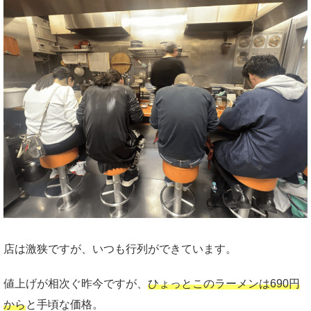
店は激狭ですが、いつも行列ができています。
値上げが相次ぐ昨今ですが、
ひょっとこのラーメンは690円
から
と手頃な価格。