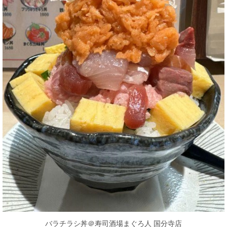
バラチラシ丼＠寿司酒場まぐろ人 国分寺店