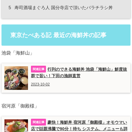
5
寿司酒場まぐろ人 国分寺店で頂いたバラチラシ丼
東京たべある記 最近の海鮮丼の記事
池袋「海鮮山」
行列のできる海鮮丼 池袋「海鮮山」鮮度抜
群で旨い！下田の漁師直営
2023-10-02
宿河原「御殿様」
豪快！海鮮丼 宿河原「御殿様」オモウマい
店で話題沸騰で90分！待ち システム、メニューも詳