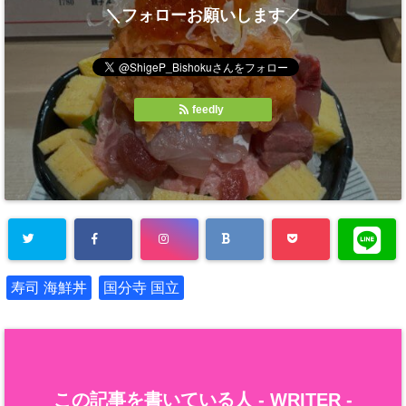
＼フォローお願いします／
feedly
寿司 海鮮丼
国分寺 国立
この記事を書いている人 -
WRITER
-