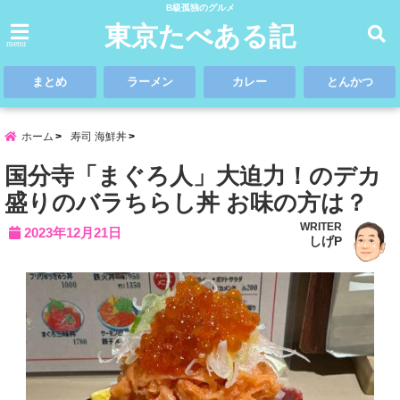
B級孤独のグルメ
東京たべある記
menu
まとめ
ラーメン
カレー
とんかつ
ホーム
寿司 海鮮丼
国分寺「まぐろ人」大迫力！のデカ
盛りのバラちらし丼 お味の方は？
WRITER
2023年12月21日
しげP