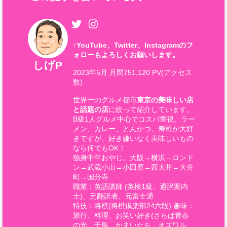
↑
YouTube、Twitter、Instagramのフ
ォローもよろしくお願いします。
しげP
2023年5月 月間751,120 PV(アクセス
数)
世界一のグルメ都市
東京の美味しい店
と話題の店
に絞って紹介しています。
B級1人グルメ中心でコスパ重視。ラー
メン、カレー、とんかつ、寿司が大好
きですが、好き嫌いなく美味しいもの
なら何でもOK！
独身中年おやじ。大阪→横浜→ロンド
ン→武蔵小山→小田原→西大井→大井
町→国分寺
職業：英語講師 (英検1級、通訳案内
士)、元翻訳者、元富士通
特技：将棋(将棋倶楽部24六段) 趣味：
旅行、料理、お笑い好き(さらば青春
の光、千鳥、かまいたち、オズワル