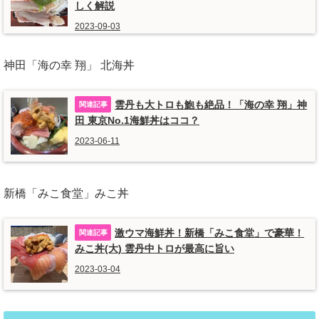
しく解説
2023-09-03
神田「海の幸 翔」 北海丼
雲丹も大トロも鮑も絶品！「海の幸 翔」神
田 東京No.1海鮮丼はココ？
2023-06-11
新橋「みこ食堂」みこ丼
激ウマ海鮮丼！新橋「みこ食堂」で豪華！
みこ丼(大) 雲丹中トロが最高に旨い
2023-03-04