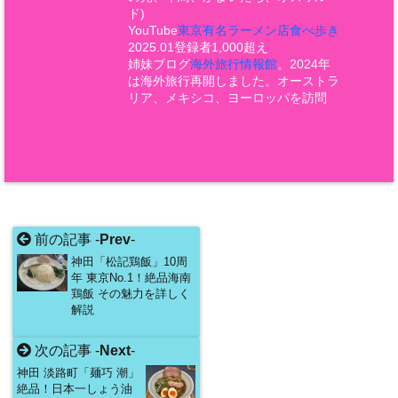
ド)
YouTube
東京有名ラーメン店食べ歩き
2025.01登録者1,000超え
姉妹ブログ
海外旅行情報館
。2024年
は海外旅行再開しました。オーストラ
リア、メキシコ、ヨーロッパを訪問
前の記事 -
Prev
-
神田「松記鶏飯」10周
年 東京No.1！絶品海南
鶏飯 その魅力を詳しく
解説
次の記事 -
Next
-
神田 淡路町「麺巧 潮」
絶品！日本一しょう油