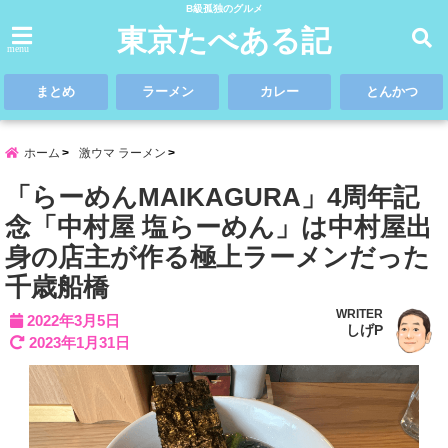
B級孤独のグルメ
東京たべある記
menu
まとめ
ラーメン
カレー
とんかつ
ホーム
激ウマ ラーメン
「らーめんMAIKAGURA」4周年記
念「中村屋 塩らーめん」は中村屋出
身の店主が作る極上ラーメンだった
千歳船橋
WRITER
2022年3月5日
しげP
2023年1月31日