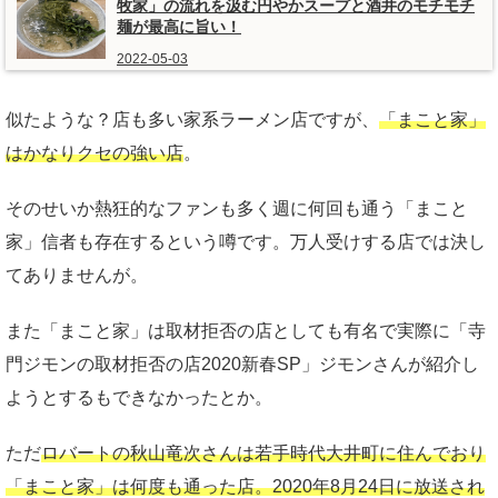
牧家」の流れを汲む円やかスープと酒井のモチモチ
麺が最高に旨い！
2022-05-03
似たような？店も多い家系ラーメン店ですが、
「まこと家」
はかなりクセの強い店
。
そのせいか熱狂的なファンも多く週に何回も通う「まこと
家」信者も存在するという噂です。万人受けする店では決し
てありませんが。
また「まこと家」は取材拒否の店としても有名で実際に「寺
門ジモンの取材拒否の店2020新春SP」ジモンさんが紹介し
ようとするもできなかったとか。
ただ
ロバートの秋山竜次さんは若手時代大井町に住んでおり
「まこと家」は何度も通った店。2020年8月24日に放送され