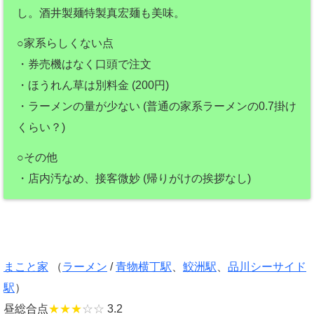
し。酒井製麺特製真宏麺も美味。
○家系らしくない点
・券売機はなく口頭で注文
・ほうれん草は別料金 (200円)
・ラーメンの量が少ない (普通の家系ラーメンの0.7掛け
くらい？)
○その他
・店内汚なめ、接客微妙 (帰りがけの挨拶なし)
まこと家
（
ラーメン
/
青物横丁駅
、
鮫洲駅
、
品川シーサイド
駅
）
昼総合点
★★★
☆☆
3.2