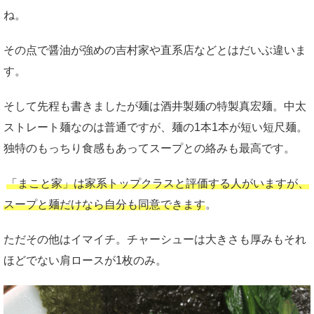
ね。
その点で醤油が強めの吉村家や直系店などとはだいぶ違いま
す。
そして先程も書きましたが麺は酒井製麺の特製真宏麺。中太
ストレート麺なのは普通ですが、麺の1本1本が短い短尺麺。
独特のもっちり食感もあってスープとの絡みも最高です。
「まこと家」は家系トップクラスと評価する人がいますが、
スープと麺だけなら自分も同意できます
。
ただその他はイマイチ。チャーシューは大きさも厚みもそれ
ほどでない肩ロースが1枚のみ。