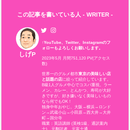
この記事を書いている人 -
WRITER
-
↑
YouTube、Twitter、Instagramのフ
ォローもよろしくお願いします。
しげP
2023年5月 月間751,120 PV(アクセス
数)
世界一のグルメ都市
東京の美味しい店
と話題の店
に絞って紹介しています。
B級1人グルメ中心でコスパ重視。ラー
メン、カレー、とんかつ、寿司が大好
きですが、好き嫌いなく美味しいもの
なら何でもOK！
独身中年おやじ。大阪→横浜→ロンド
ン→武蔵小山→小田原→西大井→大井
町→国分寺
職業：英語講師 (英検1級、通訳案内
士)、元翻訳者、元富士通