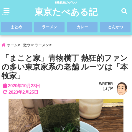
B級孤独のグルメ
東京たべある記
menu
まとめ
ラーメン
カレー
とんかつ
ホーム
激ウマ ラーメン
「まこと家」青物横丁 熱狂的ファン
の多い東京家系の老舗 ルーツは「本
牧家」
WRITER
2020年10月23日
しげP
2023年2月25日