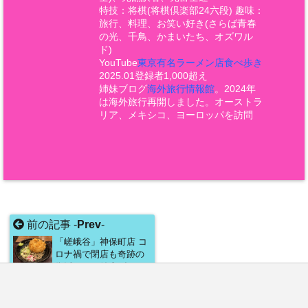
特技：将棋(将棋倶楽部24六段) 趣味：
旅行、料理、お笑い好き(さらば青春
の光、千鳥、かまいたち、オズワル
ド)
YouTube
東京有名ラーメン店食べ歩き
2025.01登録者1,000超え
姉妹ブログ
海外旅行情報館
。2024年
は海外旅行再開しました。オーストラ
リア、メキシコ、ヨーロッパを訪問
前の記事 -
Prev
-
「嵯峨谷」神保町店 コ
ロナ禍で閉店も奇跡の
復活！ただ値上げあり