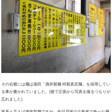
その右横には麺は蒲田「酒井製麺 特製真宏麺」を採用してい
る事が書かれていました。(後で正面から写真を撮るつもりが
忘れました)
家系と言えば酒井製麺ですが、先日戸塚の六角家で食べた麺