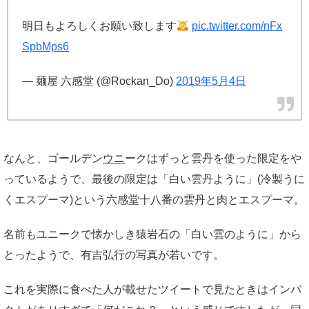
明日もよろしくお願い致します
pic.twitter.com/nFx
SpbMps6
— 麺屋 六感堂 (@Rockan_Do)
2019年5月4日
なんと、ゴールデン
ウニ
ークはずっと雲丹を使った限定をや
っているようで、最後の限定は「白い雲丹ように」(冷製うに
くエスプーマ)という六感堂十八番の雲丹と肉とエスプーマ。
名前もユニークで懐かしき猿岩石の「白い雲のように」から
とったようで、有吉弘行の写真が若いです。
これを実際に食べた人が載せたツイートで見たときはインパ