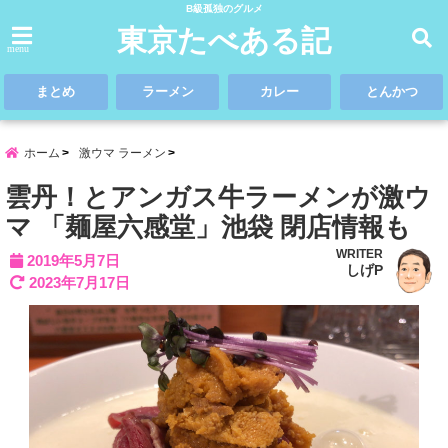
B級孤独のグルメ
東京たべある記
menu
まとめ
ラーメン
カレー
とんかつ
ホーム
激ウマ ラーメン
雲丹！とアンガス牛ラーメンが激ウ
マ 「麺屋六感堂」池袋 閉店情報も
WRITER
2019年5月7日
しげP
2023年7月17日