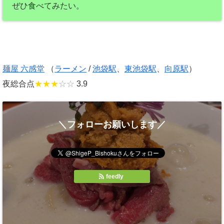
ぜひ食べてみたい。
麺屋 六感堂
（
ラーメン
/
池袋駅
、
東池袋駅
、
向原駅
）
夜総合点
★★★
☆☆
3.9
＼フォローお願いします／
feedly