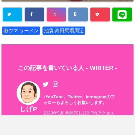
激ウマ ラーメン
池袋 高田馬場周辺
この記事を書いている人 -
WRITER
-
↑
YouTube、Twitter、Instagramのフ
ォローもよろしくお願いします。
しげP
2023年5月 月間751,120 PV(アクセス
数)
世界一のグルメ都市
東京の美味しい店
と話題の店
に絞って紹介しています。