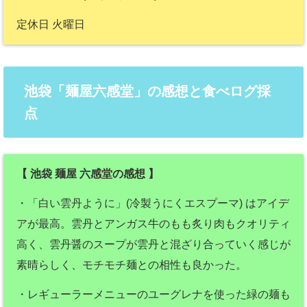
定休日 火曜日
池袋「麺屋六感堂」の感想と食べログ採
点
【 池袋 麺屋 六感堂の感想 】
・「白い雲丹ように」(冷製うにくエスプーマ) はアイデ
アが最高。雲丹とアンガス牛のもも炙り肉もクオリティ
高く、雲丹醤のスープが雲丹と混ざり合っていく感じが
素晴らしく、モチモチ麺との相性も良かった。
・レギューラーメニューのユーグレナを使った緑の麺も