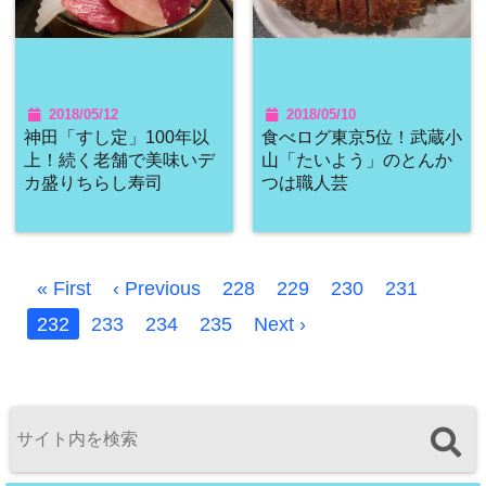
2018/05/12
2018/05/10
神田「すし定」100年以
食べログ東京5位！武蔵小
上！続く老舗で美味いデ
山「たいよう」のとんか
カ盛りちらし寿司
つは職人芸
« First
‹ Previous
228
229
230
231
232
233
234
235
Next ›