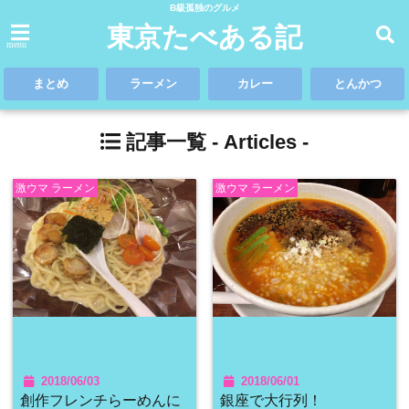
B級孤独のグルメ
東京たべある記
menu
まとめ
ラーメン
カレー
とんかつ
記事一覧 -
Articles
-
激ウマ ラーメン
激ウマ ラーメン
2018/06/03
2018/06/01
創作フレンチらーめんに
銀座で大行列！