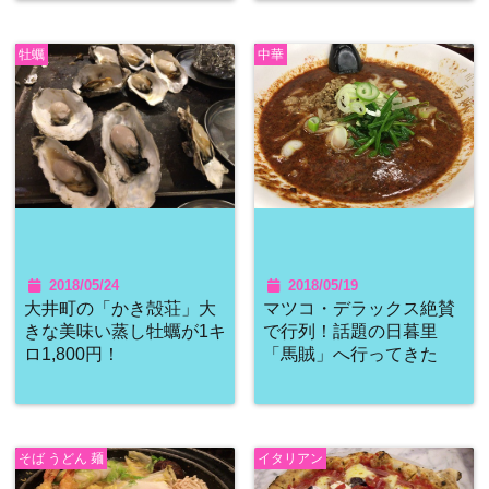
牡蠣
中華
2018/05/24
2018/05/19
大井町の「かき殻荘」大
マツコ・デラックス絶賛
きな美味い蒸し牡蠣が1キ
で行列！話題の日暮里
ロ1,800円！
「馬賊」へ行ってきた
そば うどん 麺
イタリアン