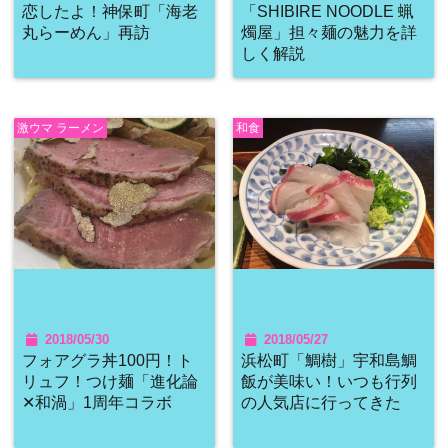
恋したよ！神保町「海老
「SHIBIRE NOODLE 蝋
丸らーめん」再訪
燭屋」担々麺の魅力を詳
しく解説
激ウマ ラーメン
和食
2018/05/30
2018/05/27
フォアグラ丼100円！ト
浜松町「鯛樹」宇和島鯛
リュフ！つけ麺「進化論
飯が美味い！いつも行列
✕和渦」1周年コラボ
の人気店に行ってきた