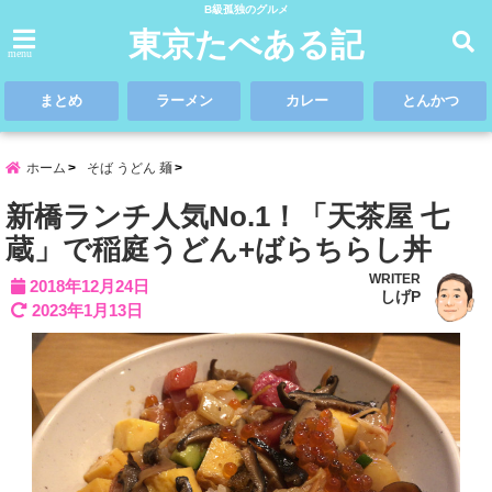
B級孤独のグルメ
東京たべある記
menu
まとめ
ラーメン
カレー
とんかつ
ホーム
そば うどん 麺
新橋ランチ人気No.1！「天茶屋 七
蔵」で稲庭うどん+ばらちらし丼
WRITER
2018年12月24日
しげP
2023年1月13日