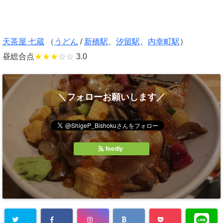
天茶屋 七蔵
（
うどん
/
新橋駅
、
汐留駅
、
内幸町駅
）
昼総合点
★★★
☆☆
3.0
＼フォローお願いします／
feedly