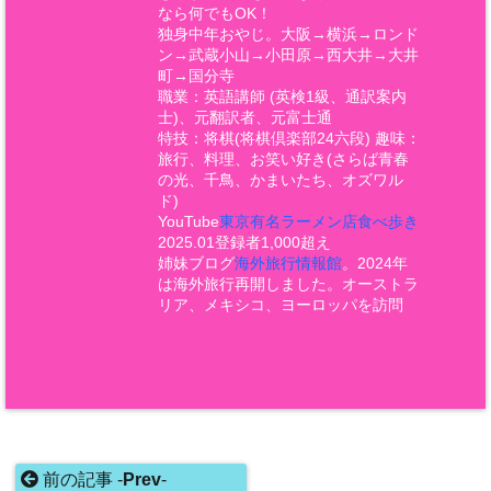
なら何でもOK！
独身中年おやじ。大阪→横浜→ロンド
ン→武蔵小山→小田原→西大井→大井
町→国分寺
職業：英語講師 (英検1級、通訳案内
士)、元翻訳者、元富士通
特技：将棋(将棋倶楽部24六段) 趣味：
旅行、料理、お笑い好き(さらば青春
の光、千鳥、かまいたち、オズワル
ド)
YouTube
東京有名ラーメン店食べ歩き
2025.01登録者1,000超え
姉妹ブログ
海外旅行情報館
。2024年
は海外旅行再開しました。オーストラ
リア、メキシコ、ヨーロッパを訪問
前の記事 -
Prev
-