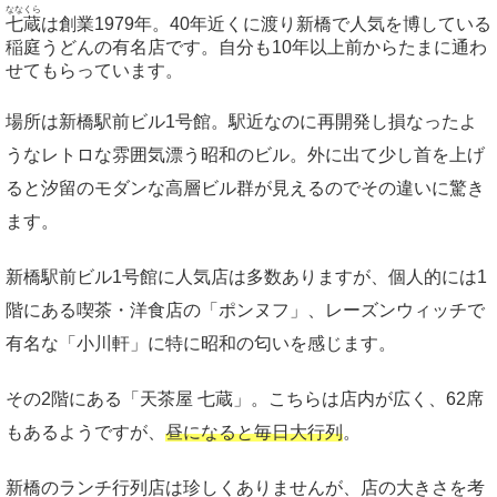
ななくら
七蔵
は創業1979年。40年近くに渡り新橋で人気を博している
稲庭うどんの有名店です。自分も10年以上前からたまに通わ
せてもらっています。
場所は新橋駅前ビル1号館。駅近なのに再開発し損なったよ
うなレトロな雰囲気漂う昭和のビル。外に出て少し首を上げ
ると汐留のモダンな高層ビル群が見えるのでその違いに驚き
ます。
新橋駅前ビル1号館に人気店は多数ありますが、個人的には1
階にある喫茶・洋食店の「ポンヌフ」、レーズンウィッチで
有名な「小川軒」に特に昭和の匂いを感じます。
その2階にある「天茶屋 七蔵」。こちらは店内が広く、62席
もあるようですが、
昼になると毎日大行列
。
新橋のランチ行列店は珍しくありませんが、店の大きさを考