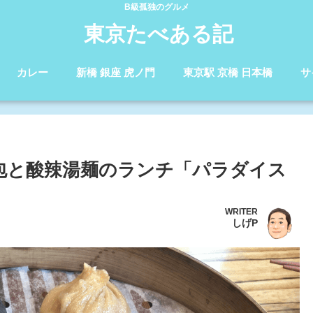
B級孤独のグルメ
東京たべある記
カレー
新橋 銀座 虎ノ門
東京駅 京橋 日本橋
サ
包と酸辣湯麺のランチ「パラダイス
WRITER
しげP