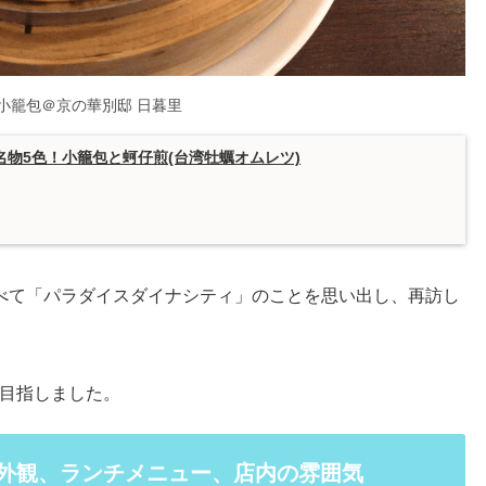
小籠包＠京の華別邸 日暮里
名物5色！小籠包と蚵仔煎(台湾牡蠣オムレツ)
べて「パラダイスダイナシティ」のことを思い出し、再訪し
目指しました。
の外観、ランチメニュー、店内の雰囲気