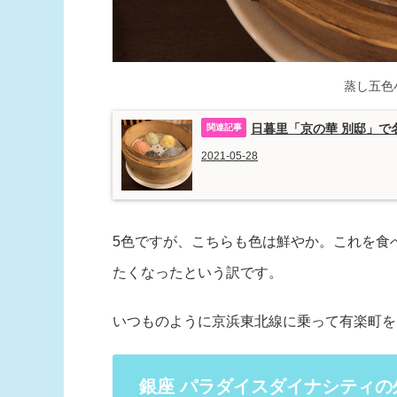
蒸し五色
日暮里「京の華 別邸」で
2021-05-28
5色ですが、こちらも色は鮮やか。これを食
たくなったという訳です。
いつものように京浜東北線に乗って有楽町を
銀座 パラダイスダイナシティ