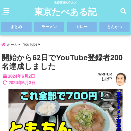
B級孤独のグルメ
東京たべある記
menu
まとめ
ラーメン
カレー
とんかつ
YouTube
ホーム
開始から62日でYouTube登録者200
名達成しました
WRITER
2024年6月2日
しげP
2024年6月3日