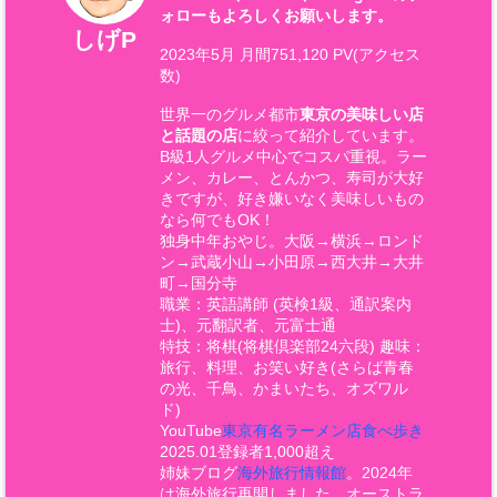
ォローもよろしくお願いします。
しげP
2023年5月 月間751,120 PV(アクセス
数)
世界一のグルメ都市
東京の美味しい店
と話題の店
に絞って紹介しています。
B級1人グルメ中心でコスパ重視。ラー
メン、カレー、とんかつ、寿司が大好
きですが、好き嫌いなく美味しいもの
なら何でもOK！
独身中年おやじ。大阪→横浜→ロンド
ン→武蔵小山→小田原→西大井→大井
町→国分寺
職業：英語講師 (英検1級、通訳案内
士)、元翻訳者、元富士通
特技：将棋(将棋倶楽部24六段) 趣味：
旅行、料理、お笑い好き(さらば青春
の光、千鳥、かまいたち、オズワル
ド)
YouTube
東京有名ラーメン店食べ歩き
2025.01登録者1,000超え
姉妹ブログ
海外旅行情報館
。2024年
は海外旅行再開しました。オーストラ