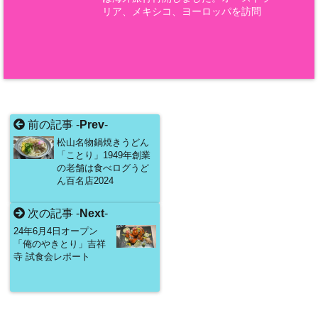
リア、メキシコ、ヨーロッパを訪問
前の記事 -
Prev
-
松山名物鍋焼きうどん
「ことり」1949年創業
の老舗は食べログうど
ん百名店2024
次の記事 -
Next
-
24年6月4日オープン
「俺のやきとり」吉祥
寺 試食会レポート