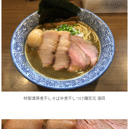
特製濃厚煮干しそば＠煮干しつけ麺宮元 蒲田