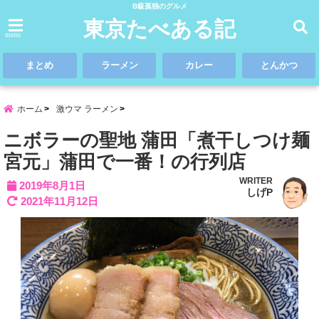
B級孤独のグルメ
東京たべある記
menu
まとめ
ラーメン
カレー
とんかつ
ホーム
激ウマ ラーメン
ニボラーの聖地 蒲田「煮干しつけ麺
宮元」蒲田で一番！の行列店
WRITER
2019年8月1日
しげP
2021年11月12日