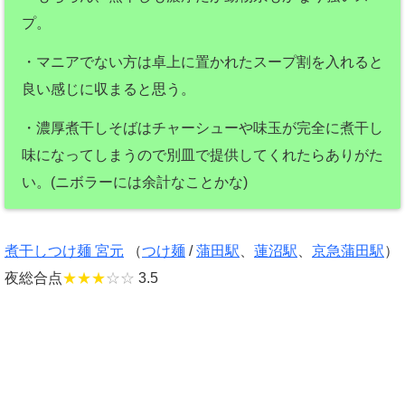
プ。
・マニアでない方は卓上に置かれたスープ割を入れると
良い感じに収まると思う。
・濃厚煮干しそばはチャーシューや味玉が完全に煮干し
味になってしまうので別皿で提供してくれたらありがた
い。(ニボラーには余計なことかな)
煮干しつけ麺 宮元
（
つけ麺
/
蒲田駅
、
蓮沼駅
、
京急蒲田駅
）
夜総合点
★★★
☆☆
3.5