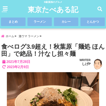
B級孤独のグルメ
東京たべある記
menu
まとめ
ラーメン
カレー
とんかつ
ホーム
激ウマ ラーメン
食べログ3.9超え！秋葉原「麺処 ほん
田」で絶品！汁なし担々麺
WRITER
2021年7月28日
しげP
2023年2月9日