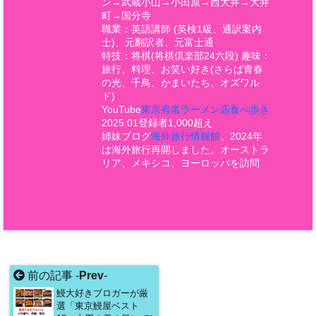
ン→武蔵小山→小田原→西大井→大井
町→国分寺
職業：英語講師 (英検1級、通訳案内
士)、元翻訳者、元富士通
特技：将棋(将棋倶楽部24六段) 趣味：
旅行、料理、お笑い好き(さらば青春
の光、千鳥、かまいたち、オズワル
ド)
YouTube
東京有名ラーメン店食べ歩き
2025.01登録者1,000超え
姉妹ブログ
海外旅行情報館
。2024年
は海外旅行再開しました。オーストラ
リア、メキシコ、ヨーロッパを訪問
前の記事 -
Prev
-
鰻大好きブロガーが厳
選「東京鰻屋ベスト