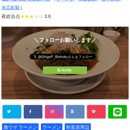
末広町駅
）
夜総合点
★★★
☆☆
3.8
＼フォローお願いします／
feedly
激ウマ ラーメン
ラーメン
秋葉原周辺