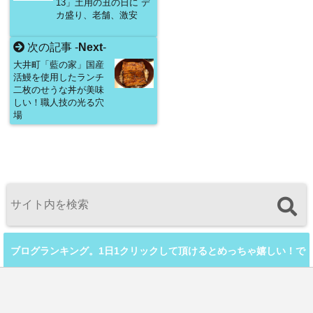
13」土用の丑の日に デ
カ盛り、老舗、激安
次の記事 -
Next
-
大井町「藍の家」国産
活鰻を使用したランチ
二枚のせうな丼が美味
しい！職人技の光る穴
場
ブログランキング。1日1クリックして頂けるとめっちゃ嬉しい！で
す。