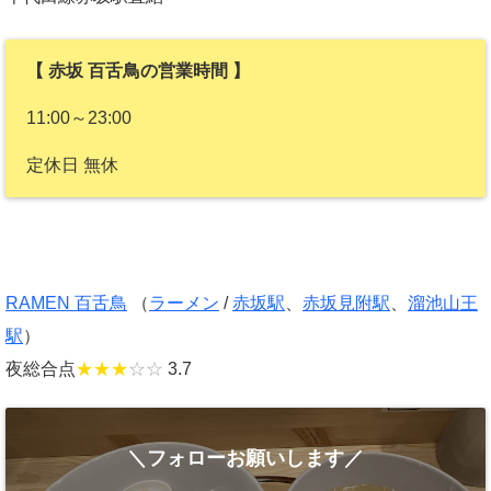
【 赤坂 百舌鳥の営業時間 】
11:00～23:00
定休日 無休
RAMEN 百舌鳥
（
ラーメン
/
赤坂駅
、
赤坂見附駅
、
溜池山王
駅
）
夜総合点
★★★
☆☆
3.7
＼フォローお願いします／