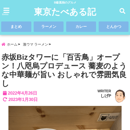
B級孤独のグルメ
東京たべある記
menu
まとめ
ラーメン
カレー
とんかつ
ホーム
激ウマ ラーメン
赤坂Bizタワーに「百舌鳥」オープ
ン！八咫烏プロデュース 蕎麦のよう
な中華麺が旨い おしゃれで雰囲気良
し
WRITER
2022年4月26日
しげP
2023年1月30日