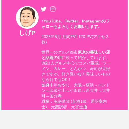
↑
YouTube、Twitter、Instagramのフ
ォローもよろしくお願いします。
しげP
2023年5月 月間751,120 PV(アクセス
数)
世界一のグルメ都市
東京の美味しい店
と話題の店
に絞って紹介しています。
B級1人グルメ中心でコスパ重視。ラー
メン、カレー、とんかつ、寿司が大好
きですが、好き嫌いなく美味しいもの
なら何でもOK！
独身中年おやじ。大阪→横浜→ロンド
ン→武蔵小山→小田原→西大井→大井
町→国分寺
職業：英語講師 (英検1級、通訳案内
士)、元翻訳者、元富士通
特技：将棋(将棋倶楽部24六段) 趣味：
旅行、料理、お笑い好き(さらば青春
の光、千鳥、かまいたち、オズワル
ド)