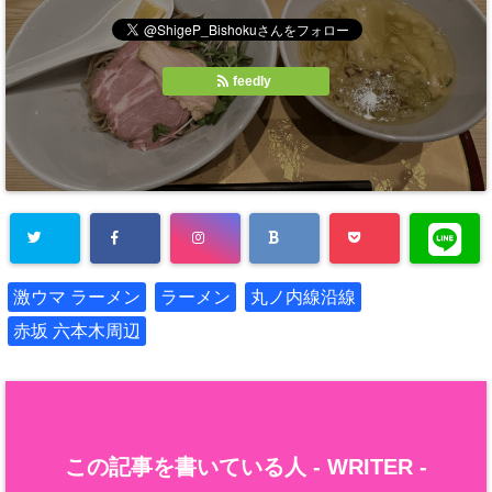
feedly
激ウマ ラーメン
ラーメン
丸ノ内線沿線
赤坂 六本木周辺
この記事を書いている人 -
WRITER
-