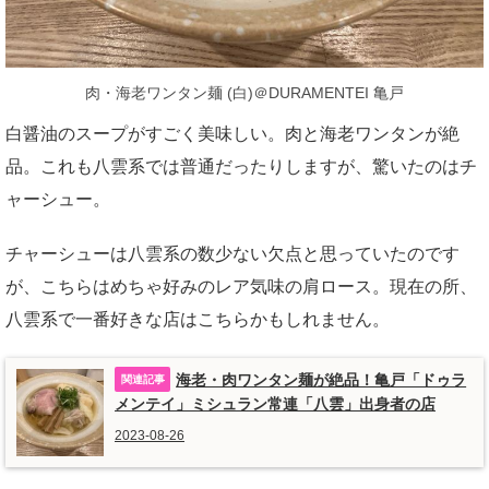
肉・海老ワンタン麺 (白)＠DURAMENTEI 亀戸
白醤油のスープがすごく美味しい。肉と海老ワンタンが絶
品。これも八雲系では普通だったりしますが、驚いたのはチ
ャーシュー。
チャーシューは八雲系の数少ない欠点と思っていたのです
が、こちらはめちゃ好みのレア気味の肩ロース。現在の所、
八雲系で一番好きな店はこちらかもしれません。
海老・肉ワンタン麺が絶品！亀戸「ドゥラ
メンテイ」ミシュラン常連「八雲」出身者の店
2023-08-26