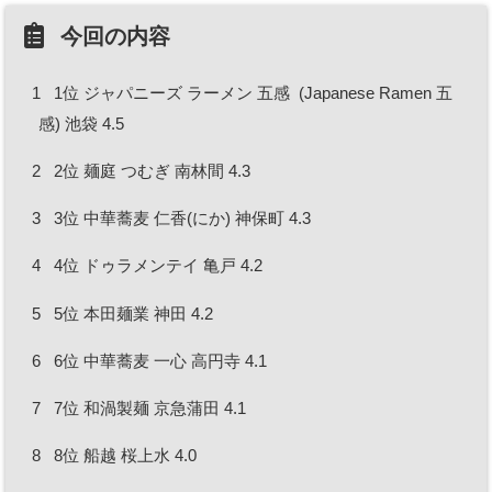
今回の内容
1
1位 ジャパニーズ ラーメン 五感 (Japanese Ramen 五
感) 池袋 4.5
2
2位 麺庭 つむぎ 南林間 4.3
3
3位 中華蕎麦 仁香(にか) 神保町 4.3
4
4位 ドゥラメンテイ 亀戸 4.2
5
5位 本田麺業 神田 4.2
6
6位 中華蕎麦 一心 高円寺 4.1
7
7位 和渦製麺 京急蒲田 4.1
8
8位 船越 桜上水 4.0