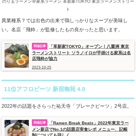
のり玉ラーメン＠家系ラーメン 革新家TOKYO 東京ラーメンストリー
ト
異業種系？では出色の出来で鶏しっかりなスープが美味し
い。名店「飛粋」が監修したもの良かったと思います。
「革新家TOKYO」オープン！八重洲 東京
ラーメンストリート ソラノイロが手掛ける家系は名
店飛粋が協力
2023-10-25
11位アフロビーツ 新宿御苑 4.0
2022年の話題をさらった祐天寺「ブレークビーツ」2号店。
「Ramen Break Beats」2022年東京ラー
メン新店でNo.1の話題店実食レポ メニュー、記帳
制についても詳しく