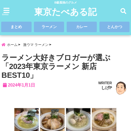
B級孤独のグルメ
東京たべある記
menu
まとめ
ラーメン
カレー
とんかつ
ホーム
激ウマ ラーメン
ラーメン大好きブロガーが選ぶ
「2023年東京ラーメン 新店
BEST10」
WRITER
2024年1月1日
しげP