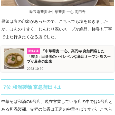
味玉塩蕎麦＠中華蕎麦 一心 高円寺
黒須は塩の印象があったので、こちらでも塩を頂きました
が、ほんのり甘く、じんわり深いスープが絶品。接客も丁寧
でまた行きたくなる店でした。
「中華蕎麦 一心」高円寺 突如閉店した
「黒須」出身者のハイレベルな新店オープン 塩スー
プが最高の出来
2023-10-30
7位 和渦製麺 京急蒲田 4.1
中華そば和渦の6号店、現在営業している店の中では5号店と
ある和渦製麺。先程の仁香は王道の中華そばですが、こちら