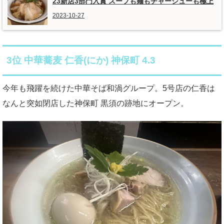
23新店3部門入賞 スープも麺もチャーシューも極上
2023-10-27
3位 中華蕎麦 仁香(にか) 神保町 4.3
今年も飛躍を続けた中華そば和渦グループ。5号店の仁香は
なんと突如閉店した神保町 黒須の跡地にオープン。