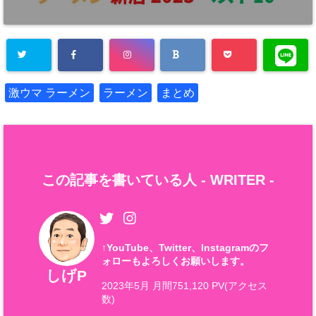
激ウマ ラーメン
ラーメン
まとめ
この記事を書いている人 -
WRITER
-
↑
YouTube、Twitter、Instagramのフ
ォローもよろしくお願いします。
しげP
2023年5月 月間751,120 PV(アクセス
数)