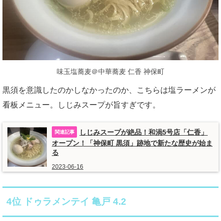
味玉塩蕎麦＠中華蕎麦 仁香 神保町
黒須を意識したのかしなかったのか、こちらは塩ラーメンが
看板メニュー。しじみスープが旨すぎです。
しじみスープが絶品！和渦5号店「仁香」
オープン！「神保町 黒須」跡地で新たな歴史が始ま
る
2023-06-16
4位 ドゥラメンテイ 亀戸 4.2