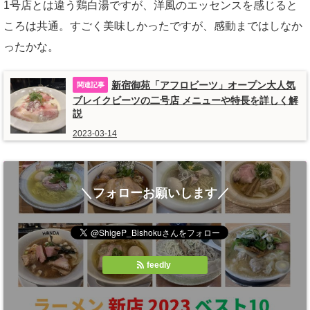
1号店とは違う鶏白湯ですが、洋風のエッセンスを感じると
ころは共通。すごく美味しかったですが、感動まではしなか
ったかな。
新宿御苑「アフロビーツ」オープン大人気
ブレイクビーツの二号店 メニューや特長を詳しく解
説
2023-03-14
＼フォローお願いします／
feedly