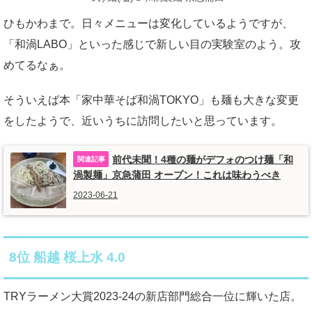
ひもかわまで。日々メニューは変化しているようですが、
「和渦LABO」といった感じで新しい目の実験室のよう。攻
めてるなぁ。
そういえば本「家中華そば和渦TOKYO」も麺も大きな変更
をしたようで、近いうちに訪問したいと思っています。
前代未聞！4種の麺がデフォのつけ麺「和
渦製麺」京急蒲田 オープン！これは味わうべき
2023-06-21
8位 船越 桜上水 4.0
TRYラーメン大賞2023-24の新店部門総合一位に輝いた店。