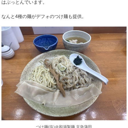
はぶっとんでいます。
なんと4種の麺がデフォのつけ麺も提供。
つけ麺(塩)＠和渦製麺 京急蒲田