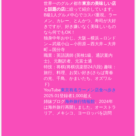
世界一のグルメ都市
東京の美味しい店
と話題の店
に絞って紹介しています。
B級1人グルメ中心でコスパ重視。ラー
メン、カレー、とんかつ、寿司が大好
きですが、好き嫌いなく美味しいもの
なら何でもOK！
独身中年おやじ。大阪→横浜→ロンド
ン→武蔵小山→小田原→西大井→大井
町→国分寺
職業：英語講師 (英検1級、通訳案内
士)、元翻訳者、元富士通
特技：将棋(将棋倶楽部24六段) 趣味：
旅行、料理、お笑い好き(さらば青春
の光、千鳥、かまいたち、オズワル
ド)
YouTube
東京有名ラーメン店食べ歩き
2025.01登録者1,000超え
姉妹ブログ
海外旅行情報館
。2024年
は海外旅行再開しました。オーストラ
リア、メキシコ、ヨーロッパを訪問