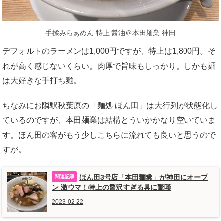
手揉みらぁめん 特上 醤油＠本田麺業 神田
デフォルトのラーメンは1,000円ですが、特上は1,800円。そ
れが高く感じないくらい。肉厚で旨味もしっかり。しかも麺
は大好きな手打ち麺。
ちなみにお隣駅秋葉原の「麺処 ほん田」は大行列が状態化し
ているのですが、本田麺業は結構とういかかなり空いていま
す。ほん田の客がもう少しこちらに流れても良いと思うので
すが。
ほん田3号店「本田麺業」が神田にオープ
ン 激ウマ！特上の贅沢すぎる具に驚嘆
2023-02-22