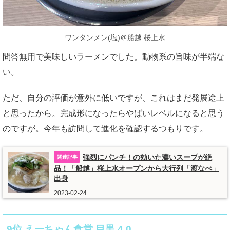
ワンタンメン(塩)＠船越 桜上水
問答無用で美味しいラーメンでした。動物系の旨味が半端な
い。
ただ、自分の評価が意外に低いですが、これはまだ発展途上
と思ったから。完成形になったらやばいレベルになると思う
のですが。今年も訪問して進化を確認するつもりです。
強烈にパンチ！の効いた濃いスープが絶
品！「船越」桜上水オープンから大行列「渡なべ」
出身
2023-02-24
9位 えーちゃん食堂 目黒 4.0